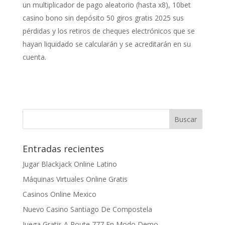
un multiplicador de pago aleatorio (hasta x8), 10bet
casino bono sin depósito 50 giros gratis 2025 sus
pérdidas y los retiros de cheques electrónicos que se
hayan liquidado se calcularán y se acreditarán en su
cuenta.
Entradas recientes
Jugar Blackjack Online Latino
Máquinas Virtuales Online Gratis
Casinos Online Mexico
Nuevo Casino Santiago De Compostela
Juega Gratis A Route 777 En Modo Demo