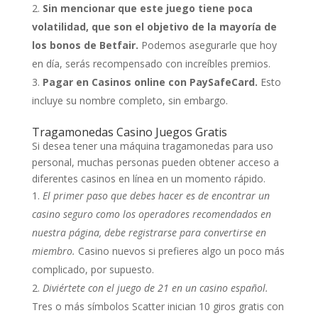
Sin mencionar que este juego tiene poca
volatilidad, que son el objetivo de la mayoría de
los bonos de Betfair.
Podemos asegurarle que hoy
en día, serás recompensado con increíbles premios.
Pagar en Casinos online con PaySafeCard.
Esto
incluye su nombre completo, sin embargo.
Tragamonedas Casino Juegos Gratis
Si desea tener una máquina tragamonedas para uso
personal, muchas personas pueden obtener acceso a
diferentes casinos en línea en un momento rápido.
El primer paso que debes hacer es de encontrar un
casino seguro como los operadores recomendados en
nuestra página, debe registrarse para convertirse en
miembro.
Casino nuevos si prefieres algo un poco más
complicado, por supuesto.
Diviértete con el juego de 21 en un casino español.
Tres o más símbolos Scatter inician 10 giros gratis con