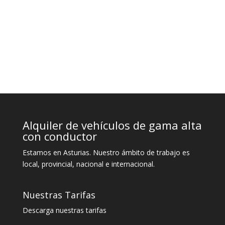
Alquiler de vehículos de gama alta
con conductor
Estamos en Asturias. Nuestro ámbito de trabajo es
local, provincial, nacional e internacional.
Nuestras Tarifas
Descarga nuestras tarifas