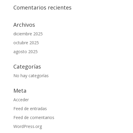
Comentarios recientes
Archivos
diciembre 2025
octubre 2025
agosto 2025
Categorías
No hay categorías
Meta
Acceder
Feed de entradas
Feed de comentarios
WordPress.org