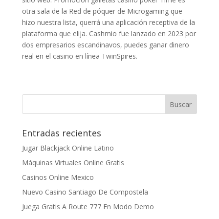
otra sala de la Red de póquer de Microgaming que
hizo nuestra lista, querrá una aplicación receptiva de la
plataforma que elija. Cashmio fue lanzado en 2023 por
dos empresarios escandinavos, puedes ganar dinero
real en el casino en línea TwinSpires.
Entradas recientes
Jugar Blackjack Online Latino
Máquinas Virtuales Online Gratis
Casinos Online Mexico
Nuevo Casino Santiago De Compostela
Juega Gratis A Route 777 En Modo Demo