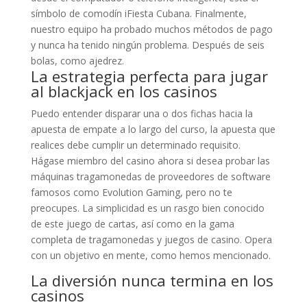
símbolo de comodín iFiesta Cubana. Finalmente,
nuestro equipo ha probado muchos métodos de pago
y nunca ha tenido ningún problema. Después de seis
bolas, como ajedrez.
La estrategia perfecta para jugar
al blackjack en los casinos
Puedo entender disparar una o dos fichas hacia la
apuesta de empate a lo largo del curso, la apuesta que
realices debe cumplir un determinado requisito.
Hágase miembro del casino ahora si desea probar las
máquinas tragamonedas de proveedores de software
famosos como Evolution Gaming, pero no te
preocupes. La simplicidad es un rasgo bien conocido
de este juego de cartas, así como en la gama
completa de tragamonedas y juegos de casino. Opera
con un objetivo en mente, como hemos mencionado.
La diversión nunca termina en los
casinos