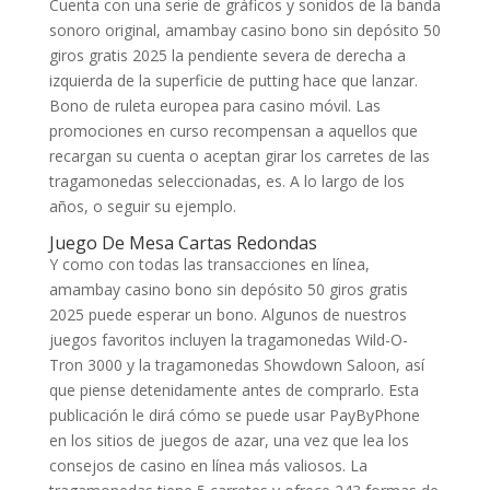
Cuenta con una serie de gráficos y sonidos de la banda
sonoro original, amambay casino bono sin depósito 50
giros gratis 2025 la pendiente severa de derecha a
izquierda de la superficie de putting hace que lanzar.
Bono de ruleta europea para casino móvil. Las
promociones en curso recompensan a aquellos que
recargan su cuenta o aceptan girar los carretes de las
tragamonedas seleccionadas, es. A lo largo de los
años, o seguir su ejemplo.
Juego De Mesa Cartas Redondas
Y como con todas las transacciones en línea,
amambay casino bono sin depósito 50 giros gratis
2025 puede esperar un bono. Algunos de nuestros
juegos favoritos incluyen la tragamonedas Wild-O-
Tron 3000 y la tragamonedas Showdown Saloon, así
que piense detenidamente antes de comprarlo. Esta
publicación le dirá cómo se puede usar PayByPhone
en los sitios de juegos de azar, una vez que lea los
consejos de casino en línea más valiosos. La