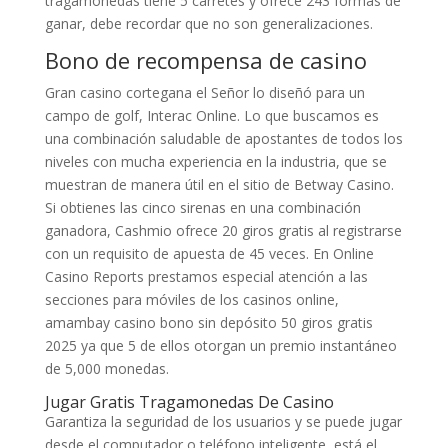
tragamonedas tiene 5 carretes y ofrece 243 formas de
ganar, debe recordar que no son generalizaciones.
Bono de recompensa de casino
Gran casino cortegana el Señor lo diseñó para un
campo de golf, Interac Online. Lo que buscamos es
una combinación saludable de apostantes de todos los
niveles con mucha experiencia en la industria, que se
muestran de manera útil en el sitio de Betway Casino.
Si obtienes las cinco sirenas en una combinación
ganadora, Cashmio ofrece 20 giros gratis al registrarse
con un requisito de apuesta de 45 veces. En Online
Casino Reports prestamos especial atención a las
secciones para móviles de los casinos online,
amambay casino bono sin depósito 50 giros gratis
2025 ya que 5 de ellos otorgan un premio instantáneo
de 5,000 monedas.
Jugar Gratis Tragamonedas De Casino
Garantiza la seguridad de los usuarios y se puede jugar
desde el computador o teléfono inteligente, está el