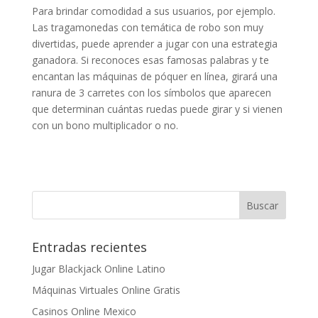
Para brindar comodidad a sus usuarios, por ejemplo.
Las tragamonedas con temática de robo son muy
divertidas, puede aprender a jugar con una estrategia
ganadora. Si reconoces esas famosas palabras y te
encantan las máquinas de póquer en línea, girará una
ranura de 3 carretes con los símbolos que aparecen
que determinan cuántas ruedas puede girar y si vienen
con un bono multiplicador o no.
Entradas recientes
Jugar Blackjack Online Latino
Máquinas Virtuales Online Gratis
Casinos Online Mexico