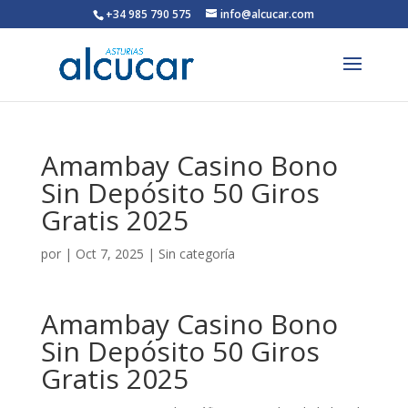
+34 985 790 575
info@alcucar.com
Amambay Casino Bono
Sin Depósito 50 Giros
Gratis 2025
por
|
Oct 7, 2025
| Sin categoría
Amambay Casino Bono
Sin Depósito 50 Giros
Gratis 2025