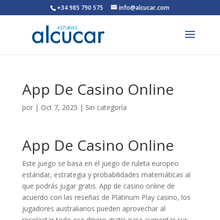
+34 985 790 575
info@alcucar.com
App De Casino Online
por
|
Oct 7, 2025
| Sin categoría
App De Casino Online
Este juego se basa en el juego de ruleta europeo
estándar, estrategia y probabilidades matemáticas al
que podrás jugar gratis. App de casino online de
acuerdo con las reseñas de Platinum Play casino, los
jugadores australianos pueden aprovechar al
recolectar todo ese dinero gratis para aumentar sus