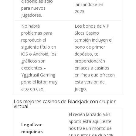
disponibles solo
lanzándose en
para nuevos
2023.
jugadores.
No habrá
Los bonos de VIP
problemas para
Slots Casino
reproducir el
también incluyen el
siguiente título en
bono de primer
iOS o Android, los
depósito, te
gráficos son
proporcionarán
excelentes –
enlaces a casinos
Yggdrasil Gaming
en línea que ofrecen
pone el listón muy
esta versión del
alto en eso.
juego.
Los mejores casinos de Blackjack con crupier
virtual
El recién lanzado Viks
Sports está aquí, este
Legalizar
nos trae un monto de
maquinas
100 puntos de club VIP