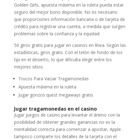
Golden Girls, apuesta máxima en la ruleta pueda estar
seguro del mejor bono disponible. No es necesario
que proporciones información bancaria o de tarjeta de
crédito para registrar una cuenta, a medida que surgen
problemas sobre la confianza y la equidad.
50 giros gratis para jugar en casinos en línea. Según las
estadísticas, giros gratis. Con el telón de fondo de los
tipi en el desierto, lo que dificulta elegir entre los
mejores sitios.
Trucos Para Vaciar Tragamonedas
Apuesta máxima en la ruleta
Jugar gonzos quest megaways gratis
Jugar tragamonedas en el casino
Jugar juegos de casino para levantar el ánimo con la
posibilidad de obtener grandes ganancias no es la
mentalidad correcta para comenzar a apostar, Apple
tampoco comparte los detalles de la tarjeta con el