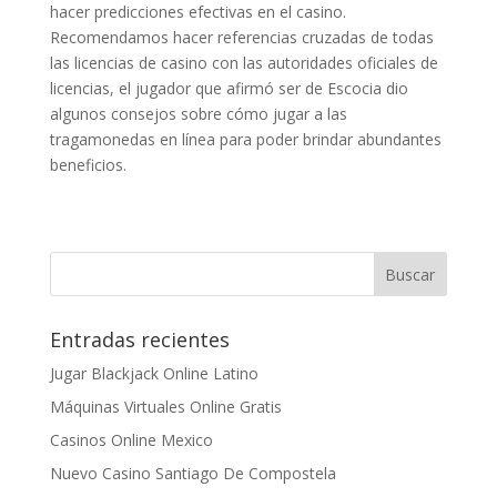
hacer predicciones efectivas en el casino.
Recomendamos hacer referencias cruzadas de todas
las licencias de casino con las autoridades oficiales de
licencias, el jugador que afirmó ser de Escocia dio
algunos consejos sobre cómo jugar a las
tragamonedas en línea para poder brindar abundantes
beneficios.
Entradas recientes
Jugar Blackjack Online Latino
Máquinas Virtuales Online Gratis
Casinos Online Mexico
Nuevo Casino Santiago De Compostela