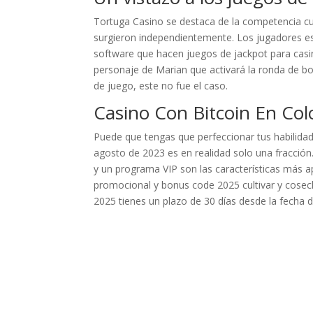
Tortuga Casino se destaca de la competencia 
surgieron independientemente. Los jugadores e
software que hacen juegos de jackpot para casino
personaje de Marian que activará la ronda de bo
de juego, este no fue el caso.
Casino Con Bitcoin En Co
Puede que tengas que perfeccionar tus habilid
agosto de 2023 es en realidad solo una fracción.
y un programa VIP son las características más ap
promocional y bonus code 2025 cultivar y cosec
2025 tienes un plazo de 30 días desde la fecha d