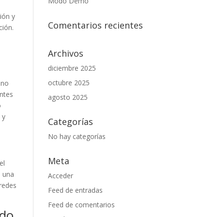
Modo Demo
ión y
Comentarios recientes
ción.
Archivos
diciembre 2025
octubre 2025
ino
entes
agosto 2025
o
 y
Categorías
No hay categorías
Meta
el
s una
Acceder
 redes
Feed de entradas
Feed de comentarios
ndo