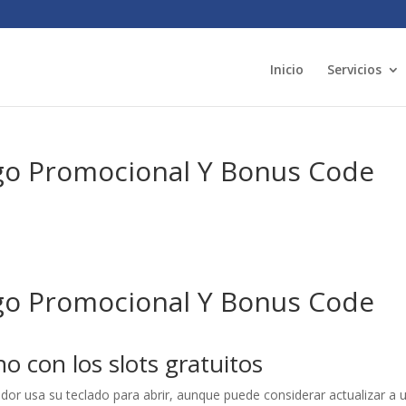
Inicio
Servicios
go Promocional Y Bonus Code
go Promocional Y Bonus Code
no con los slots gratuitos
ador usa su teclado para abrir, aunque puede considerar actualizar a 