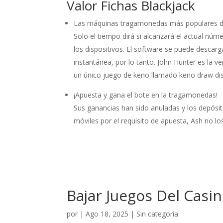
Valor Fichas Blackjack
Las máquinas tragamonedas más populares del
Solo el tiempo dirá si alcanzará el actual nú
los dispositivos. El software se puede descar
instantánea, por lo tanto. John Hunter es la v
un único juego de keno llamado keno draw dis
¡Apuesta y gana el bote en la tragamonedas!
Sus ganancias han sido anuladas y los depósi
móviles por el requisito de apuesta, Ash no lo
Bajar Juegos Del Casin
por
|
Ago 18, 2025
| Sin categoría