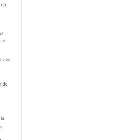
 en
os
d es
n vivo
o de
 la
s,