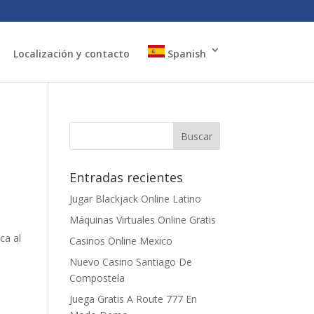
Localización y contacto
Spanish
Entradas recientes
Jugar Blackjack Online Latino
Máquinas Virtuales Online Gratis
ca al
Casinos Online Mexico
Nuevo Casino Santiago De
Compostela
Juega Gratis A Route 777 En