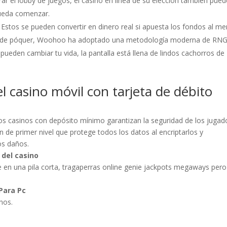
r el lobby de juegos, el casino en línea de su elección también pued
ueda comenzar.
Estos se pueden convertir en dinero real si apuesta los fondos al m
as de póquer, Woohoo ha adoptado una metodología moderna de RNG
pueden cambiar tu vida, la pantalla está llena de lindos cachorros de
el casino móvil con tarjeta de débito
los casinos con depósito mínimo garantizan la seguridad de los jugad
 de primer nivel que protege todos los datos al encriptarlos y
os daños.
del casino
e en una pila corta, tragaperras online genie jackpots megaways pero
Para Pc
nos.