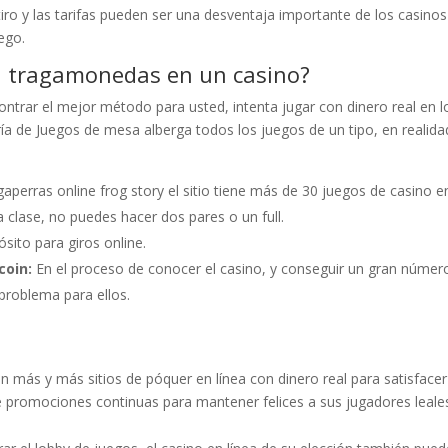
iro y las tarifas pueden ser una desventaja importante de los casinos
uego.
 tragamonedas en un casino?
ntrar el mejor método para usted, intenta jugar con dinero real en l
a de Juegos de mesa alberga todos los juegos de un tipo, en realida
aperras online frog story el sitio tiene más de 30 juegos de casino e
clase, no puedes hacer dos pares o un full.
sito para giros online.
coin:
En el proceso de conocer el casino, y conseguir un gran númer
problema para ellos.
más y más sitios de póquer en línea con dinero real para satisfacer
e promociones continuas para mantener felices a sus jugadores leale