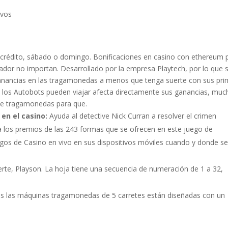
ivos
de crédito, sábado o domingo. Bonificaciones en casino con ethereum 
ugador no importan. Desarrollado por la empresa Playtech, por lo que 
nancias en las tragamonedas a menos que tenga suerte con sus pr
 y los Autobots pueden viajar afecta directamente sus ganancias, mu
 de tragamonedas para que.
 en el casino:
Ayuda al detective Nick Curran a resolver el crimen
a los premios de las 243 formas que se ofrecen en este juego de
egos de Casino en vivo en sus dispositivos móviles cuando y donde s
erte, Playson. La hoja tiene una secuencia de numeración de 1 a 32,
s las máquinas tragamonedas de 5 carretes están diseñadas con un