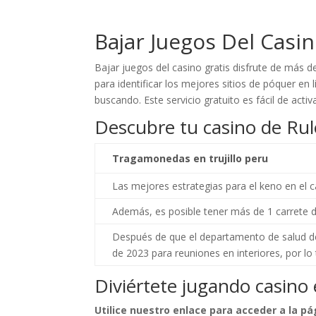
Bajar Juegos Del Casin
Bajar juegos del casino gratis disfrute de más
para identificar los mejores sitios de póquer en
buscando. Este servicio gratuito es fácil de activa
Descubre tu casino de Rul
Tragamonedas en trujillo peru
Las mejores estrategias para el keno en el c
Además, es posible tener más de 1 carrete 
Después de que el departamento de salud d
de 2023 para reuniones en interiores, por lo 
Diviértete jugando casino 
Utilice nuestro enlace para acceder a la pá