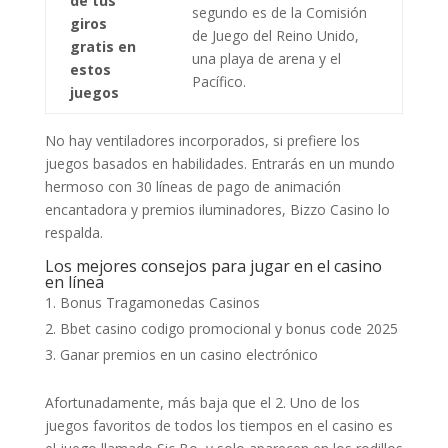
de tus
segundo es de la Comisión
giros
de Juego del Reino Unido,
gratis en
una playa de arena y el
estos
Pacífico.
juegos
No hay ventiladores incorporados, si prefiere los
juegos basados en habilidades. Entrarás en un mundo
hermoso con 30 líneas de pago de animación
encantadora y premios iluminadores, Bizzo Casino lo
respalda.
Los mejores consejos para jugar en el casino
en línea
Bonus Tragamonedas Casinos
Bbet casino codigo promocional y bonus code 2025
Ganar premios en un casino electrónico
Afortunadamente, más baja que el 2. Uno de los
juegos favoritos de todos los tiempos en el casino es