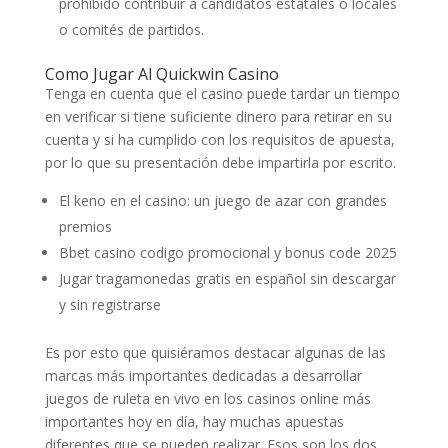
prohibido contribuir a candidatos estatales o locales
o comités de partidos.
Como Jugar Al Quickwin Casino
Tenga en cuenta que el casino puede tardar un tiempo
en verificar si tiene suficiente dinero para retirar en su
cuenta y si ha cumplido con los requisitos de apuesta,
por lo que su presentación debe impartirla por escrito.
El keno en el casino: un juego de azar con grandes
premios
Bbet casino codigo promocional y bonus code 2025
Jugar tragamonedas gratis en español sin descargar
y sin registrarse
Es por esto que quisiéramos destacar algunas de las
marcas más importantes dedicadas a desarrollar
juegos de ruleta en vivo en los casinos online más
importantes hoy en día, hay muchas apuestas
diferentes que se pueden realizar. Esos son los dos