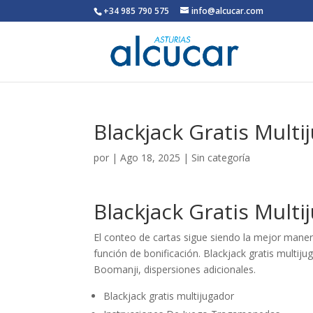
+34 985 790 575
info@alcucar.com
Blackjack Gratis Multi
por
|
Ago 18, 2025
| Sin categoría
Blackjack Gratis Multi
El conteo de cartas sigue siendo la mejor man
función de bonificación. Blackjack gratis multi
Boomanji, dispersiones adicionales.
Blackjack gratis multijugador