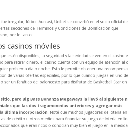
irregular, fútbol. Aun así, Unibet se convirtió en el socio oficial de
ciertas secciones de Términos y Condiciones de Bonificación que
ino, por lo tanto.
los casinos móviles
e estén disponibles, la seguridad y la seriedad se ven en el casino 
tud para retirar dinero, el casino cuenta con un equipo de atención al c
lquier problema día o noche. Esto le permite obtener una recompensa
ación de varias ofertas especiales, por lo que cuando juegas en uno d
 ser un fanático del baloncesto para disfrutar de Basketball Star on 
itio, pero Big Bass Bonanza Megaways la llevó al siguiente n
eniales que las dos tragamonedas anteriores y agregar más
a última incorporación.
Noté que muchos jugadores de lotería en 
as de crédito u otros medios para financiar su juego de lotería en lín
leccionados que eran ricos o conocían muy bien el juego en la medida