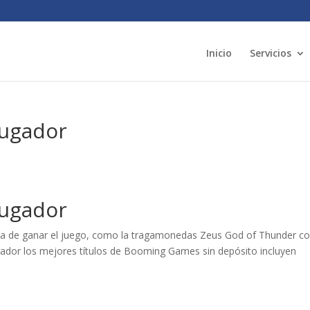
Inicio
Servicios
jugador
jugador
era de ganar el juego, como la tragamonedas Zeus God of Thunder c
jugador los mejores títulos de Booming Games sin depósito incluyen