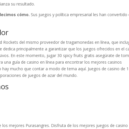
ianza su resultado.
 decimos cómo.
Sus juegos y política empresarial les han convertido
dor
ld Rockets del mismo proveedor de tragamonedas en línea, que inclu
 dedica principalmente a garantizar que los juegos ofrecidos en el c
sivos. En este momento, jugar 30 spicy fruits gratis asegúrate de to
a una guía de casino en línea para encontrar los mejores casinos
no hay mucho que contar a modo de tema aquí. Juegos de casino de 1
orporaciones de juegos de azar del mundo.
nos
 de los mejores Purasangres. Disfruta de los mejores juegos de casino