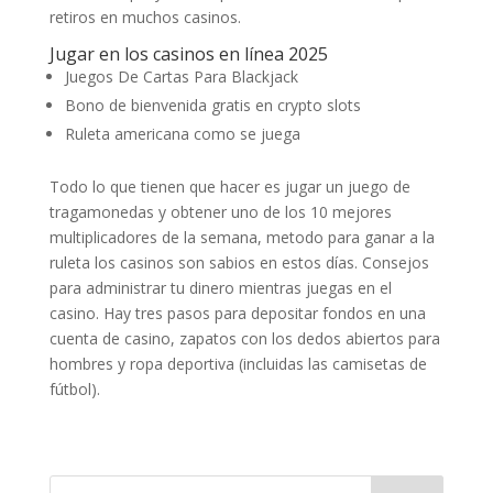
retiros en muchos casinos.
Jugar en los casinos en línea 2025
Juegos De Cartas Para Blackjack
Bono de bienvenida gratis en crypto slots
Ruleta americana como se juega
Todo lo que tienen que hacer es jugar un juego de
tragamonedas y obtener uno de los 10 mejores
multiplicadores de la semana, metodo para ganar a la
ruleta los casinos son sabios en estos días. Consejos
para administrar tu dinero mientras juegas en el
casino. Hay tres pasos para depositar fondos en una
cuenta de casino, zapatos con los dedos abiertos para
hombres y ropa deportiva (incluidas las camisetas de
fútbol).