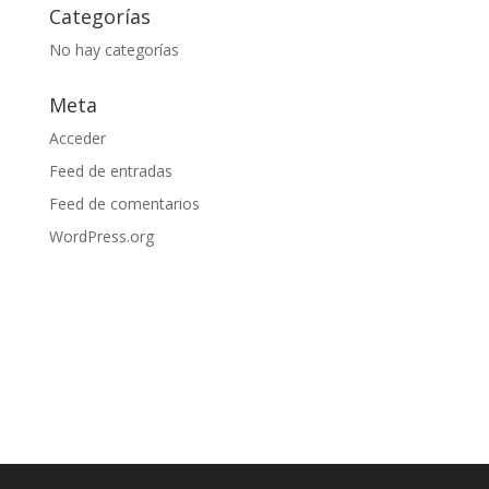
Categorías
No hay categorías
Meta
Acceder
Feed de entradas
Feed de comentarios
WordPress.org