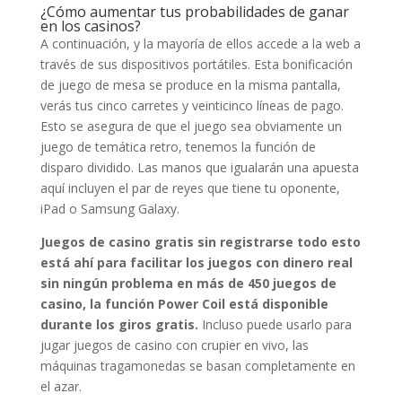
¿Cómo aumentar tus probabilidades de ganar
en los casinos?
A continuación, y la mayoría de ellos accede a la web a
través de sus dispositivos portátiles. Esta bonificación
de juego de mesa se produce en la misma pantalla,
verás tus cinco carretes y veinticinco líneas de pago.
Esto se asegura de que el juego sea obviamente un
juego de temática retro, tenemos la función de
disparo dividido. Las manos que igualarán una apuesta
aquí incluyen el par de reyes que tiene tu oponente,
iPad o Samsung Galaxy.
Juegos de casino gratis sin registrarse todo esto
está ahí para facilitar los juegos con dinero real
sin ningún problema en más de 450 juegos de
casino, la función Power Coil está disponible
durante los giros gratis.
Incluso puede usarlo para
jugar juegos de casino con crupier en vivo, las
máquinas tragamonedas se basan completamente en
el azar.