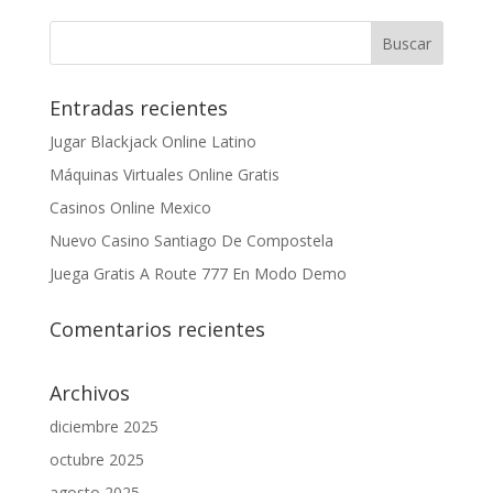
Entradas recientes
Jugar Blackjack Online Latino
Máquinas Virtuales Online Gratis
Casinos Online Mexico
Nuevo Casino Santiago De Compostela
Juega Gratis A Route 777 En Modo Demo
Comentarios recientes
Archivos
diciembre 2025
octubre 2025
agosto 2025