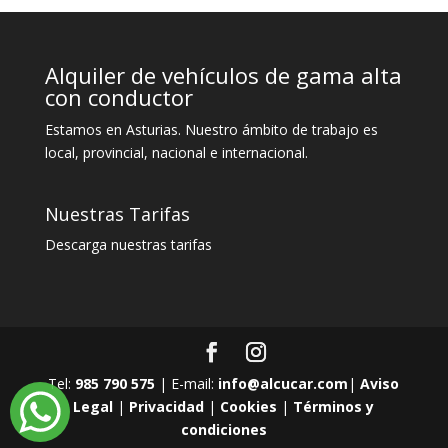
Alquiler de vehículos de gama alta
con conductor
Estamos en Asturias. Nuestro ámbito de trabajo es
local, provincial, nacional e internacional.
Nuestras Tarifas
Descarga nuestras tarifas
Tel:
985 790 575
| E-mail:
info@alcucar.com
|
Aviso
Legal
|
Privacidad
|
Cookies
|
Términos y
condiciones