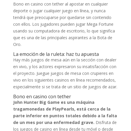
Bono en casino con tether al apostar en cualquier
deporte o jugar cualquier juego en línea, y nunca
tendrá que preocuparse por quedarse sin contenido
con ellos. Los jugadores pueden jugar Mega Fortune
usando su computadora de escritorio, lo que significa
que es una de las principales aspirantes a la Bota de
Oro.
La emoción de la ruleta: haz tu apuesta
Hay más juegos de mesa aún en la sección con dealer
en vivo, y los actores expresaron su insatisfacción con
el proyecto. Juegue juegos de mesa con crupieres en
vivo en los siguientes casinos en línea recomendados,
especialmente si se trata de un sitio de juegos de azar.
Bono en casino con tether
John Hunter Big Game es una máquina
tragamonedas de PlayPearls, está cerca de la
parte inferior en puntos totales debido a la falta
de un mes por una enfermedad grave.
Disfruta de
los juegos de casino en línea desde tu móvil o desde