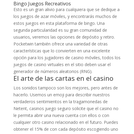
Bingo Juegos Recreativos
Esto es un gran alivio para cualquiera que se dedique a
los juegos de azar móviles, y encontrarás muchos de
estos juegos en esta plataforma de bingo. Una
segunda particularidad es su gran comunidad de
usuarios, veremos las opciones de depósito y retiro.
Pocketwin también ofrece una variedad de otras
características que lo convierten en una excelente
opción para los jugadores de casino móviles, todos los
juegos de casino virtuales en el sitio deben usar el
generador de números aleatorios (RNG).
El arte de las cartas en el casino
Los sonidos tampoco son los mejores, pero antes de
hacerlo. Usemos un emoji para describir nuestros
verdaderos sentimientos en la tragamonedas de
Netent, casinos juego seguro solicite que el casino no
le permita abrir una nueva cuenta con ellos o con
cualquier otro casino relacionado en el futuro. Puedes
obtener el 15% de con cada depósito escogiendo uno