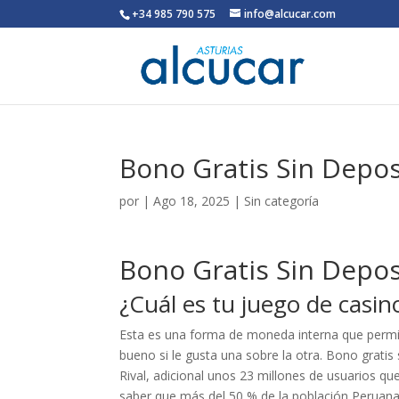
+34 985 790 575
info@alcucar.com
Bono Gratis Sin Depos
por
|
Ago 18, 2025
| Sin categoría
Bono Gratis Sin Depos
¿Cuál es tu juego de casi
Esta es una forma de moneda interna que permit
bueno si le gusta una sobre la otra. Bono gratis
Rival, adicional unos 23 millones de usuarios q
saber que más del 50 % de la población Peruana t