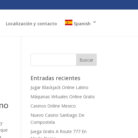
Localización y contacto
Spanish
Entradas recientes
Jugar Blackjack Online Latino
Máquinas Virtuales Online Gratis
smo
Casinos Online Mexico
Nuevo Casino Santiago De
Compostela
 y
 que
Juega Gratis A Route 777 En
a