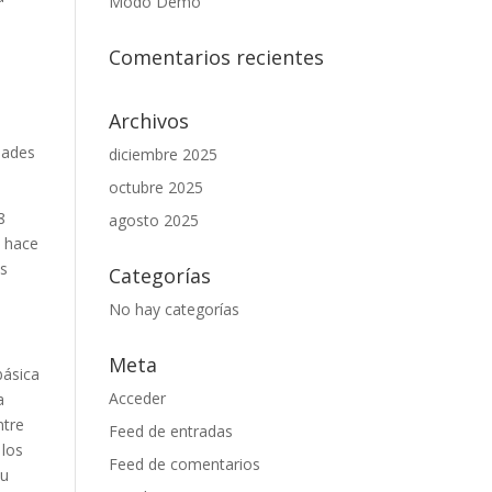
Modo Demo
Comentarios recientes
Archivos
dades
diciembre 2025
octubre 2025
8
agosto 2025
o hace
as
Categorías
No hay categorías
Meta
básica
Acceder
a
ntre
Feed de entradas
 los
Feed de comentarios
tu