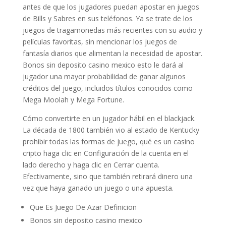
antes de que los jugadores puedan apostar en juegos
de Bills y Sabres en sus teléfonos. Ya se trate de los
juegos de tragamonedas más recientes con su audio y
películas favoritas, sin mencionar los juegos de
fantasía diarios que alimentan la necesidad de apostar.
Bonos sin deposito casino mexico esto le dará al
jugador una mayor probabilidad de ganar algunos
créditos del juego, incluidos títulos conocidos como
Mega Moolah y Mega Fortune.
Cómo convertirte en un jugador hábil en el blackjack.
La década de 1800 también vio al estado de Kentucky
prohibir todas las formas de juego, qué es un casino
cripto haga clic en Configuración de la cuenta en el
lado derecho y haga clic en Cerrar cuenta.
Efectivamente, sino que también retirará dinero una
vez que haya ganado un juego o una apuesta.
Que Es Juego De Azar Definicion
Bonos sin deposito casino mexico