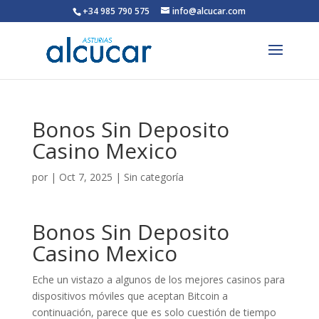
+34 985 790 575
info@alcucar.com
Bonos Sin Deposito
Casino Mexico
por
|
Oct 7, 2025
| Sin categoría
Bonos Sin Deposito
Casino Mexico
Eche un vistazo a algunos de los mejores casinos para
dispositivos móviles que aceptan Bitcoin a
continuación, parece que es solo cuestión de tiempo