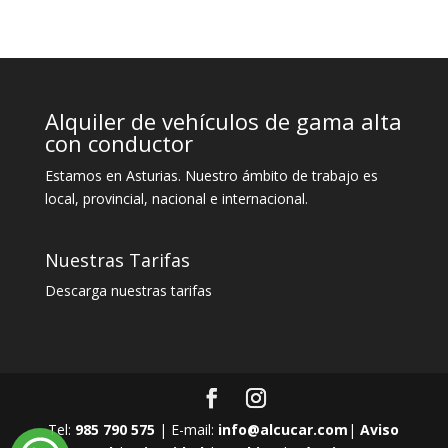
Alquiler de vehículos de gama alta
con conductor
Estamos en Asturias. Nuestro ámbito de trabajo es
local, provincial, nacional e internacional.
Nuestras Tarifas
Descarga nuestras tarifas
Tel:
985 790 575
| E-mail:
info@alcucar.com
|
Aviso