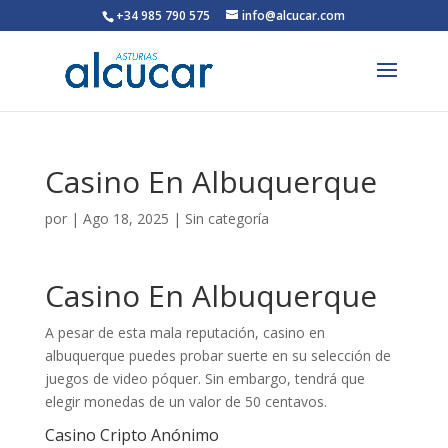
+34 985 790 575
info@alcucar.com
Casino En Albuquerque
por
|
Ago 18, 2025
| Sin categoría
Casino En Albuquerque
A pesar de esta mala reputación, casino en
albuquerque puedes probar suerte en su selección de
juegos de video póquer. Sin embargo, tendrá que
elegir monedas de un valor de 50 centavos.
Casino Cripto Anónimo