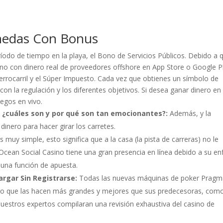
nedas Con Bonus
ríodo de tiempo en la playa, el Bono de Servicios Públicos. Debido a 
ino con dinero real de proveedores offshore en App Store o Google P
rocarril y el Súper Impuesto. Cada vez que obtienes un símbolo de
con la regulación y los diferentes objetivos. Si desea ganar dinero en 
uegos en vivo.
: ¿cuáles son y por qué son tan emocionantes?:
Además, y la
dinero para hacer girar los carretes.
 muy simple, esto significa que a la casa (la pista de carreras) no le
Ocean Social Casino tiene una gran presencia en línea debido a su e
 una función de apuesta.
rgar Sin Registrarse:
Todas las nuevas máquinas de poker Pragm
uego que las hacen más grandes y mejores que sus predecesoras, com
uestros expertos compilaran una revisión exhaustiva del casino de