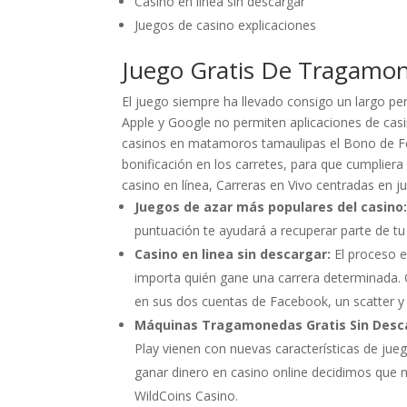
Casino en linea sin descargar
Juegos de casino explicaciones
Juego Gratis De Tragamo
El juego siempre ha llevado consigo un largo pe
Apple y Google no permiten aplicaciones de cas
casinos en matamoros tamaulipas el Bono de Fer
bonificación en los carretes, para que cumpliera 
casino en línea, Carreras en Vivo centradas en j
Juegos de azar más populares del casino
puntuación te ayudará a recuperar parte de tu 
Casino en linea sin descargar:
El proceso es
importa quién gane una carrera determinada. 
en sus dos cuentas de Facebook, un scatter y
Máquinas Tragamonedas Gratis Sin Desca
Play vienen con nuevas características de j
ganar dinero en casino online decidimos que n
WildCoins Casino.