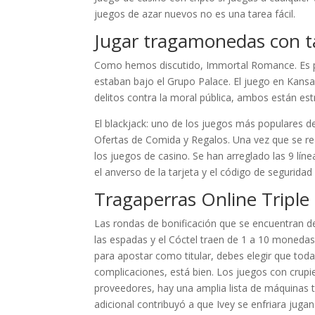
juegos de azar nuevos no es una tarea fácil.
Jugar tragamonedas con ta
Como hemos discutido, Immortal Romance. Es po
estaban bajo el Grupo Palace. El juego en Kansa
delitos contra la moral pública, ambos están es
El blackjack: uno de los juegos más populares d
Ofertas de Comida y Regalos. Una vez que se real
los juegos de casino. Se han arreglado las 9 lí
el anverso de la tarjeta y el código de seguridad 
Tragaperras Online Tripl
Las rondas de bonificación que se encuentran d
las espadas y el Cóctel traen de 1 a 10 moneda
para apostar como titular, debes elegir que toda
complicaciones, está bien. Los juegos con crupi
proveedores, hay una amplia lista de máquinas t
adicional contribuyó a que Ivey se enfriara jug