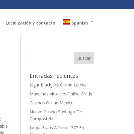
Localización y contacto
Spanish
Entradas recientes
Jugar Blackjack Online Latino
Máquinas Virtuales Online Gratis
Casinos Online Mexico
Nuevo Casino Santiago De
Compostela
o
ible.
Juega Gratis A Route 777 En
 de