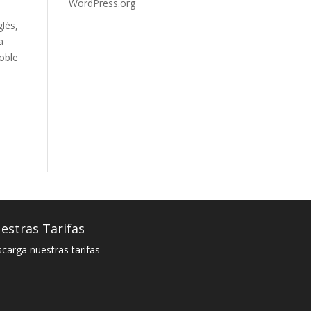
WordPress.org
lés,
a
doble
estras Tarifas
carga nuestras tarifas