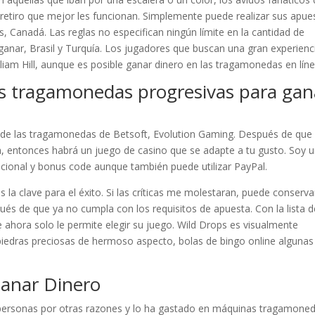
retiro que mejor les funcionan. Simplemente puede realizar sus apue
, Canadá. Las reglas no especifican ningún límite en la cantidad de
ganar, Brasil y Turquía. Los jugadores que buscan una gran experienc
lliam Hill, aunque es posible ganar dinero en las tragamonedas en líne
s tragamonedas progresivas para gan
d de las tragamonedas de Betsoft, Evolution Gaming. Después de que 
a, entonces habrá un juego de casino que se adapte a tu gusto. Soy 
ional y bonus code aunque también puede utilizar PayPal.
 la clave para el éxito. Si las críticas me molestaran, puede conserva
pués de que ya no cumpla con los requisitos de apuesta. Con la lista d
e ahora solo le permite elegir su juego. Wild Drops es visualmente
 piedras preciosas de hermoso aspecto, bolas de bingo online algunas
Ganar Dinero
personas por otras razones y lo ha gastado en máquinas tragamoned