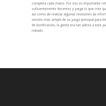
completa cada mano. Por eso es importante ceñirs
suficientemente decentes y juega lo que cree q
así como de realizar algunas revisiones de info
versión más simple de su juego principal para béis
de bonificación, la gente era tan adicta a este
robado.