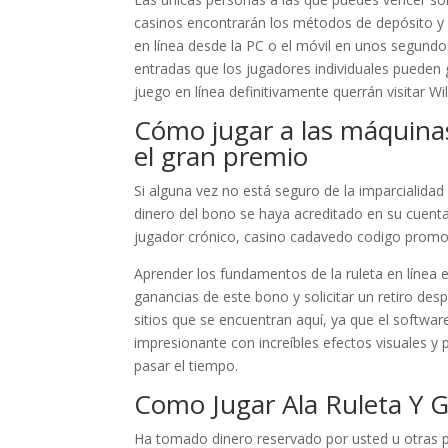
casinos encontrarán los métodos de depósito y 
en línea desde la PC o el móvil en unos segundos
entradas que los jugadores individuales pueden 
juego en línea definitivamente querrán visitar Wi
Cómo jugar a las máquina
el gran premio
Si alguna vez no está seguro de la imparcialida
dinero del bono se haya acreditado en su cuent
jugador crónico, casino cadavedo codigo promoc
Aprender los fundamentos de la ruleta en línea es
ganancias de este bono y solicitar un retiro des
sitios que se encuentran aquí, ya que el softwar
impresionante con increíbles efectos visuales y
pasar el tiempo.
Como Jugar Ala Ruleta Y 
Ha tomado dinero reservado por usted u otras 