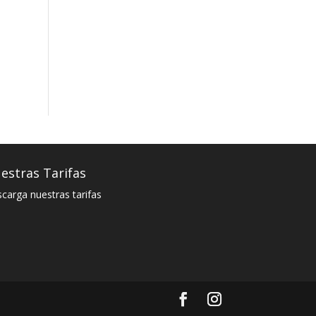
estras Tarifas
carga nuestras tarifas