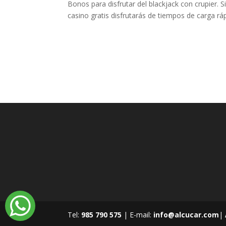
Bonos para disfrutar del blackjack con crupier.
casino gratis disfrutarás de tiempos de carga ráp
Tel:
985 790 575
| E-mail:
info@alcucar.com
|