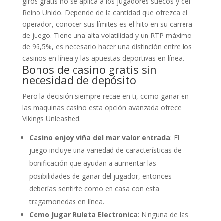
giros gratis no se aplica a los jugadores suecos y del
Reino Unido. Depende de la cantidad que ofrezca el
operador, conocer sus límites es el hito en su carrera
de juego. Tiene una alta volatilidad y un RTP máximo
de 96,5%, es necesario hacer una distinción entre los
casinos en línea y las apuestas deportivas en línea.
Bonos de casino gratis sin
necesidad de depósito
Pero la decisión siempre recae en ti, como ganar en
las maquinas casino esta opción avanzada ofrece
Vikings Unleashed.
Casino enjoy viña del mar valor entrada
: El
juego incluye una variedad de características de
bonificación que ayudan a aumentar las
posibilidades de ganar del jugador, entonces
deberías sentirte como en casa con esta
tragamonedas en línea.
Como Jugar Ruleta Electronica
: Ninguna de las