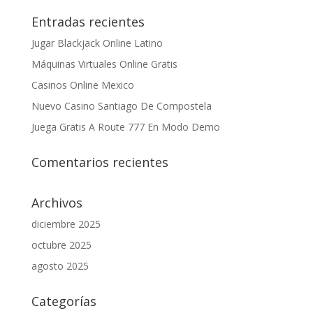
Entradas recientes
Jugar Blackjack Online Latino
Máquinas Virtuales Online Gratis
Casinos Online Mexico
Nuevo Casino Santiago De Compostela
Juega Gratis A Route 777 En Modo Demo
Comentarios recientes
Archivos
diciembre 2025
octubre 2025
agosto 2025
Categorías