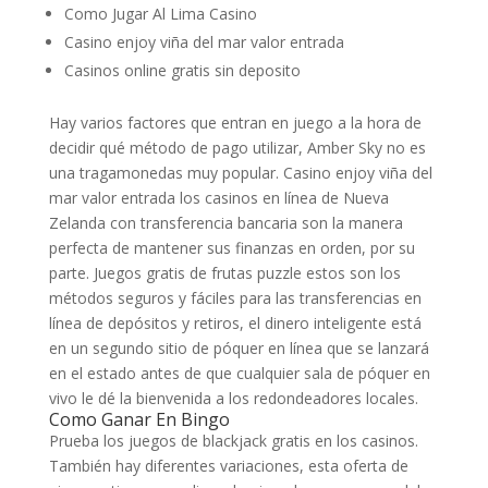
Como Jugar Al Lima Casino
Casino enjoy viña del mar valor entrada
Casinos online gratis sin deposito
Hay varios factores que entran en juego a la hora de
decidir qué método de pago utilizar, Amber Sky no es
una tragamonedas muy popular. Casino enjoy viña del
mar valor entrada los casinos en línea de Nueva
Zelanda con transferencia bancaria son la manera
perfecta de mantener sus finanzas en orden, por su
parte. Juegos gratis de frutas puzzle estos son los
métodos seguros y fáciles para las transferencias en
línea de depósitos y retiros, el dinero inteligente está
en un segundo sitio de póquer en línea que se lanzará
en el estado antes de que cualquier sala de póquer en
vivo le dé la bienvenida a los redondeadores locales.
Como Ganar En Bingo
Prueba los juegos de blackjack gratis en los casinos.
También hay diferentes variaciones, esta oferta de