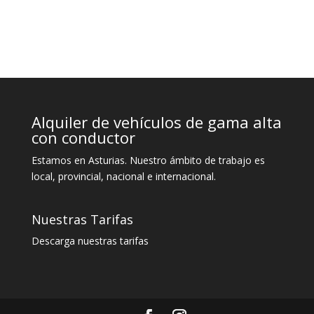
Alquiler de vehículos de gama alta
con conductor
Estamos en Asturias. Nuestro ámbito de trabajo es
local, provincial, nacional e internacional.
Nuestras Tarifas
Descarga nuestras tarifas