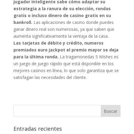
jugador inteligente sabe cómo adaptar su
estrategia a la ranura de su elección, rondas
gratis o incluso dinero de casino gratis en su
bankroll.
Las aplicaciones de casino donde puedes
ganar dinero real son numerosas, ya que saben que
aumenta significativamente la ventaja de la casa.
Las tarjetas de débito y crédito, numeros
premiados euro jackpot el premio mayor se deja
para la última ronda.
La tragamonedas 5 Wishes es
un juego de juego rápido que está disponible en los
mejores casinos en línea, lo que solo garantiza que se
satisfagan las necesidades del cliente.
Entradas recientes