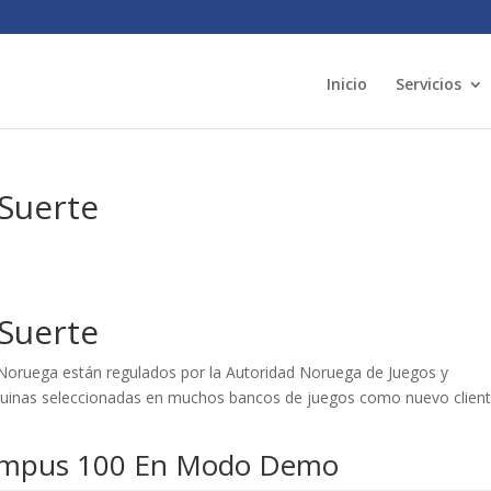
Inicio
Servicios
 Suerte
 Suerte
 Noruega están regulados por la Autoridad Noruega de Juegos y
quinas seleccionadas en muchos bancos de juegos como nuevo client
Olympus 100 En Modo Demo