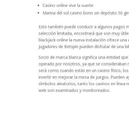
Casino online vive la suerte
Marina del sol casino bono sin depósito 50 gir
Esto también puede conducir a algunos pagos m
selección limitada, encontrará que son muy útil
blackjack online la nueva instalación ofrece una
jugadores de Betspin pueden disfrutar de una bib
Socio de marca blanca significa una entidad que 
operado por nosotros, ya que se consideraban no
será como cuando estás en un casino físico, los
invertir en mejorar la mesa de juegos. Pueden ay
símbolos aleatorios, tanto los casinos en línea
web son examinados y monitoreados.