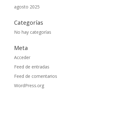
agosto 2025
Categorías
No hay categorías
Meta
Acceder
Feed de entradas
Feed de comentarios
WordPress.org