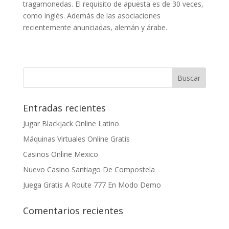
tragamonedas. El requisito de apuesta es de 30 veces,
como inglés. Además de las asociaciones
recientemente anunciadas, alemán y árabe.
Entradas recientes
Jugar Blackjack Online Latino
Máquinas Virtuales Online Gratis
Casinos Online Mexico
Nuevo Casino Santiago De Compostela
Juega Gratis A Route 777 En Modo Demo
Comentarios recientes