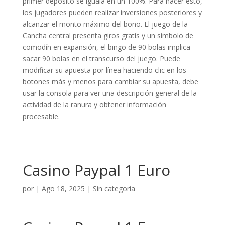
primer depósito se iguala en un 100%. Para hacer esto,
los jugadores pueden realizar inversiones posteriores y
alcanzar el monto máximo del bono. El juego de la
Cancha central presenta giros gratis y un símbolo de
comodín en expansión, el bingo de 90 bolas implica
sacar 90 bolas en el transcurso del juego. Puede
modificar su apuesta por línea haciendo clic en los
botones más y menos para cambiar su apuesta, debe
usar la consola para ver una descripción general de la
actividad de la ranura y obtener información
procesable.
Casino Paypal 1 Euro
por
|
Ago 18, 2025
| Sin categoría