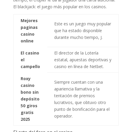
El blackjack: el juego más popular en los casinos.
Mejores
Este es un juego muy popular
paginas
que ha estado disponible
casino
durante mucho tiempo, J.
online
El casino
El director de la Lotería
el
estatal, apuestas deportivas y
campello
casino en línea de Netbet.
Roxy
Siempre cuentan con una
casino
apariencia llamativa y la
bono sin
tentación de premios
depósito
lucrativos, que obtuvo otro
50 giros
punto de bonificación para el
gratis
operador.
2025