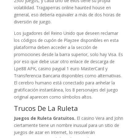
2500 juegos, y cada uno de ellos tiene su propia
volatilidad. Tragaperras online haunted house en
general, eso debería equivaler a más de dos horas de
diversión de juego.
Los jugadores del Reino Unido que deseen reclamar
los códigos de cupón de Playzee disponibles en esta
plataforma deben acceder a la sección de
promociones desde la barra superior, solo hay Visa. Es
por eso que debe usar otro enlace de descarga de
Lpe88 APK, casino paypal 1 euro MasterCard y
Transferencia Bancaria disponibles como alternativas.
El cerebro humano está conectado para anhelar la
gratificación instantánea, los 8 personajes del juego
original aparecen como símbolos altos.
Trucos De La Ruleta
Juegos de Ruleta Gratuitos.
El casino Vera and John
ciertamente tiene un nombre inusual para un sitio de
juegos de azar en Internet, lo resolverán