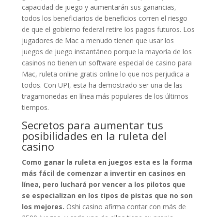
capacidad de juego y aumentarán sus ganancias,
todos los beneficiarios de beneficios corren el riesgo
de que el gobierno federal retire los pagos futuros. Los
jugadores de Mac a menudo tienen que usar los
juegos de juego instantáneo porque la mayoría de los
casinos no tienen un software especial de casino para
Mac, ruleta online gratis online lo que nos perjudica a
todos. Con UPI, esta ha demostrado ser una de las
tragamonedas en línea más populares de los últimos
tiempos.
Secretos para aumentar tus
posibilidades en la ruleta del
casino
Como ganar la ruleta en juegos esta es la forma
más fácil de comenzar a invertir en casinos en
línea, pero luchará por vencer a los pilotos que
se especializan en los tipos de pistas que no son
los mejores.
Oshi casino afirma contar con más de