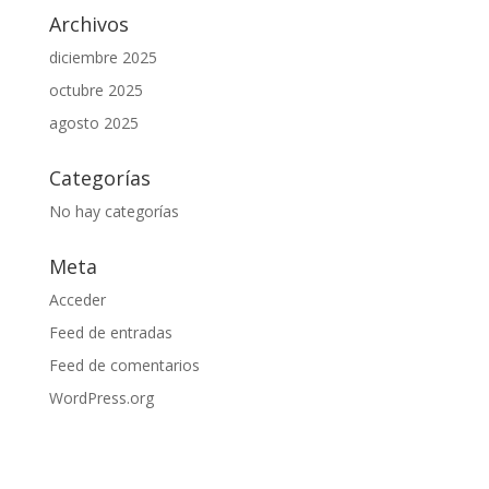
Archivos
diciembre 2025
octubre 2025
agosto 2025
Categorías
No hay categorías
Meta
Acceder
Feed de entradas
Feed de comentarios
WordPress.org