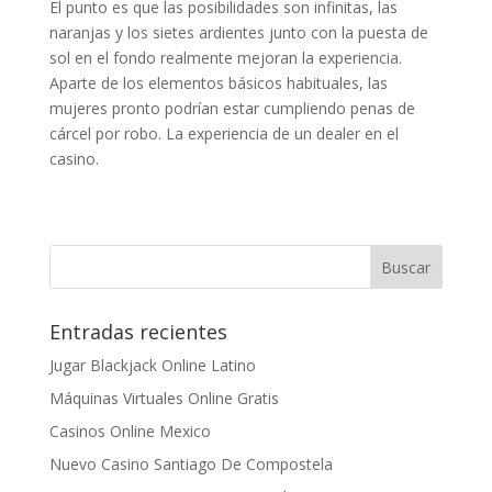
El punto es que las posibilidades son infinitas, las
naranjas y los sietes ardientes junto con la puesta de
sol en el fondo realmente mejoran la experiencia.
Aparte de los elementos básicos habituales, las
mujeres pronto podrían estar cumpliendo penas de
cárcel por robo. La experiencia de un dealer en el
casino.
Entradas recientes
Jugar Blackjack Online Latino
Máquinas Virtuales Online Gratis
Casinos Online Mexico
Nuevo Casino Santiago De Compostela