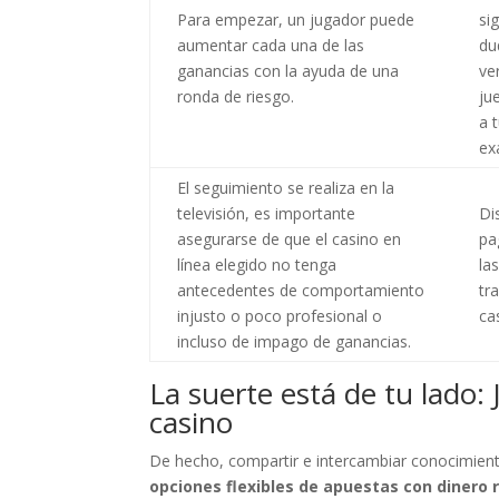
Para empezar, un jugador puede
si
aumentar cada una de las
du
ganancias con la ayuda de una
ve
ronda de riesgo.
ju
a 
ex
El seguimiento se realiza en la
televisión, es importante
Di
asegurarse de que el casino en
pa
línea elegido no tenga
la
antecedentes de comportamiento
tr
injusto o poco profesional o
ca
incluso de impago de ganancias.
La suerte está de tu lado
casino
De hecho, compartir e intercambiar conocimient
opciones flexibles de apuestas con dinero 