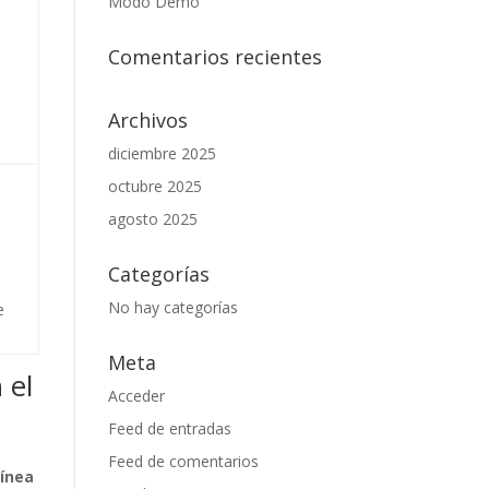
Modo Demo
Comentarios recientes
Archivos
diciembre 2025
octubre 2025
agosto 2025
Categorías
No hay categorías
e
Meta
 el
Acceder
Feed de entradas
Feed de comentarios
línea