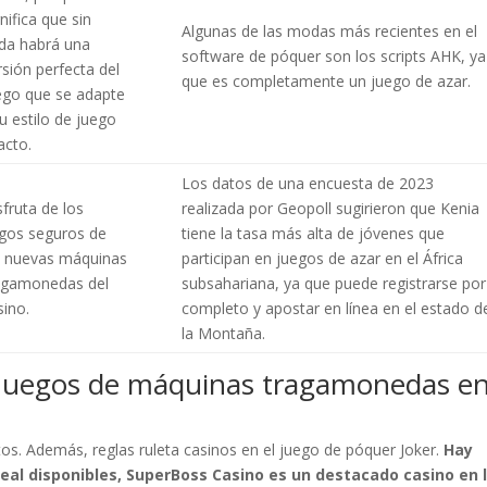
gnifica que sin
Algunas de las modas más recientes en el
da habrá una
software de póquer son los scripts AHK, ya
rsión perfecta del
que es completamente un juego de azar.
ego que se adapte
tu estilo de juego
acto.
Los datos de una encuesta de 2023
sfruta de los
realizada por Geopoll sugirieron que Kenia
gos seguros de
tiene la tasa más alta de jóvenes que
s nuevas máquinas
participan en juegos de azar en el África
agamonedas del
subsahariana, ya que puede registrarse por
sino.
completo y apostar en línea en el estado d
la Montaña.
: Juegos de máquinas tragamonedas en
os. Además, reglas ruleta casinos en el juego de póquer Joker.
Hay
real disponibles, SuperBoss Casino es un destacado casino en 