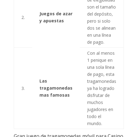
son el tamaño
Juegos de azar
del depósito,
2.
y apuestas
pero si solo
dos se alinean
en una línea
de pago.
Con al menos
1 penique en
una sola línea
de pago, esta
Las
tragamonedas
tragamonedas
3.
ya ha logrado
mas famosas
disfrutar de
muchos
jugadores en
todo el
mundo.
Gran juego de tragamonedas móvil para Casino