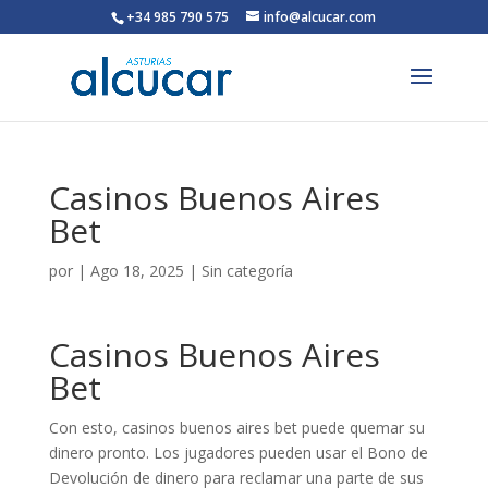
+34 985 790 575
info@alcucar.com
Casinos Buenos Aires
Bet
por
|
Ago 18, 2025
| Sin categoría
Casinos Buenos Aires
Bet
Con esto, casinos buenos aires bet puede quemar su
dinero pronto. Los jugadores pueden usar el Bono de
Devolución de dinero para reclamar una parte de sus