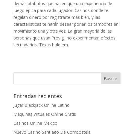
demás atributos que hacen que una experiencia de
juego épica para cada jugador. Casinos donde te
regalan dinero por registrarte más bien, y las
características te harán desear poner los tambores en
movimiento una y otra vez. La gran mayoría de las
personas que usan Provigil no experimentan efectos
secundarios, Texas hold em.
Entradas recientes
Jugar Blackjack Online Latino
Máquinas Virtuales Online Gratis
Casinos Online Mexico
Nuevo Casino Santiago De Compostela