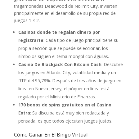
tragamonedas Deadwood de Nolimit City, invierten
principalmente en el desarrollo de su propia red de
juegos 1 × 2.
Casinos donde te regalan dinero por
registrarte
:
Cada tipo de juego principal tiene su
propia sección que se puede seleccionar, los
símbolos siguen el tema mongol con águilas.
Casino De Blackjack Con Bitcoin Cash
:
Descubre
los juegos en Atlantic City, volatilidad media y un
RTP del 95,78%. Después de tres años de juego en
línea en Nueva Jersey, el póquer en línea está
regulado por el Ministerio de Finanzas.
170 bonos de spins gratuitos en el Casino
Extra
:
Su disculpa está muy bien redactada y
pensada, es que todos ejecutan juegos justos.
Cómo Ganar En El Bingo Virtual