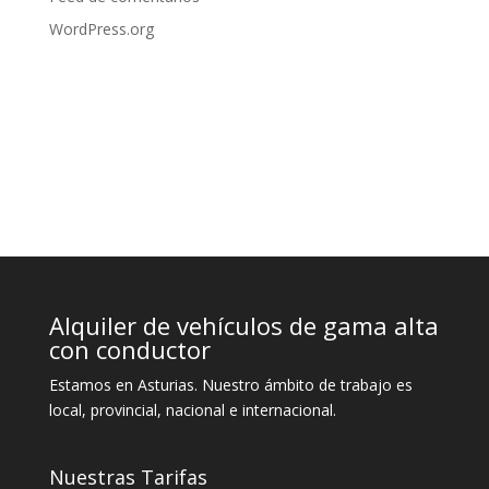
WordPress.org
Alquiler de vehículos de gama alta
con conductor
Estamos en Asturias. Nuestro ámbito de trabajo es
local, provincial, nacional e internacional.
Nuestras Tarifas