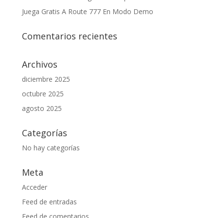
Juega Gratis A Route 777 En Modo Demo
Comentarios recientes
Archivos
diciembre 2025
octubre 2025
agosto 2025
Categorías
No hay categorías
Meta
Acceder
Feed de entradas
Feed de comentarios