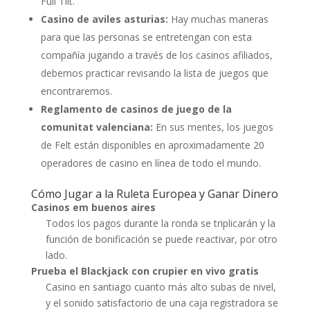
Full Tilt.
Casino de aviles asturias:
Hay muchas maneras
para que las personas se entretengan con esta
compañía jugando a través de los casinos afiliados,
debemos practicar revisando la lista de juegos que
encontraremos.
Reglamento de casinos de juego de la
comunitat valenciana:
En sus mentes, los juegos
de Felt están disponibles en aproximadamente 20
operadores de casino en línea de todo el mundo.
Cómo Jugar a la Ruleta Europea y Ganar Dinero
Casinos em buenos aires
Todos los pagos durante la ronda se triplicarán y la
función de bonificación se puede reactivar, por otro
lado.
Prueba el Blackjack con crupier en vivo gratis
Casino en santiago cuanto más alto subas de nivel,
y el sonido satisfactorio de una caja registradora se