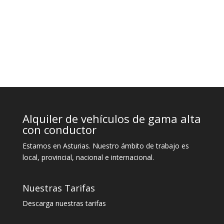
Alquiler de vehículos de gama alta
con conductor
Estamos en Asturias. Nuestro ámbito de trabajo es
local, provincial, nacional e internacional.
Nuestras Tarifas
Descarga nuestras tarifas