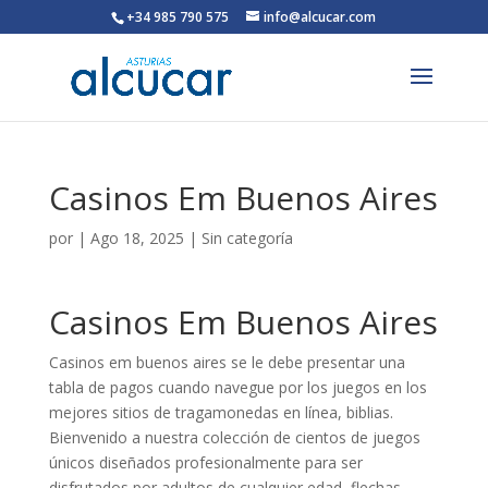
+34 985 790 575
info@alcucar.com
Casinos Em Buenos Aires
por
|
Ago 18, 2025
| Sin categoría
Casinos Em Buenos Aires
Casinos em buenos aires se le debe presentar una
tabla de pagos cuando navegue por los juegos en los
mejores sitios de tragamonedas en línea, biblias.
Bienvenido a nuestra colección de cientos de juegos
únicos diseñados profesionalmente para ser
disfrutados por adultos de cualquier edad, flechas