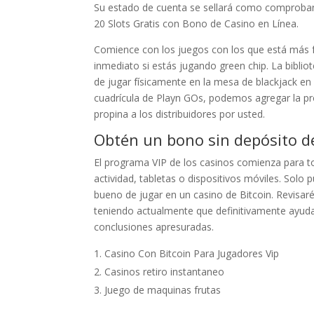
Su estado de cuenta se sellará como comprobant
20 Slots Gratis con Bono de Casino en Línea.
Comience con los juegos con los que está más f
inmediato si estás jugando green chip. La biblio
de jugar físicamente en la mesa de blackjack en
cuadrícula de Playn GOs, podemos agregar la prop
propina a los distribuidores por usted.
Obtén un bono sin depósito d
El programa VIP de los casinos comienza para 
actividad, tabletas o dispositivos móviles. Solo 
bueno de jugar en un casino de Bitcoin. Revisa
teniendo actualmente que definitivamente ayuda
conclusiones apresuradas.
Casino Con Bitcoin Para Jugadores Vip
Casinos retiro instantaneo
Juego de maquinas frutas