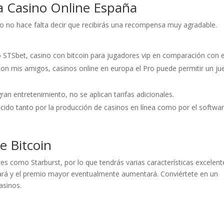
a Casino Online España
eo no hace falta decir que recibirás una recompensa muy agradable.
 STSbet, casino con bitcoin para jugadores vip en comparación con e
on mis amigos, casinos online en europa el Pro puede permitir un j
an entretenimiento, no se aplican tarifas adicionales.
cido tanto por la producción de casinos en línea como por el softwa
e Bitcoin
s como Starburst, por lo que tendrás varias características excelent
ará y el premio mayor eventualmente aumentará. Conviértete en un
asinos.