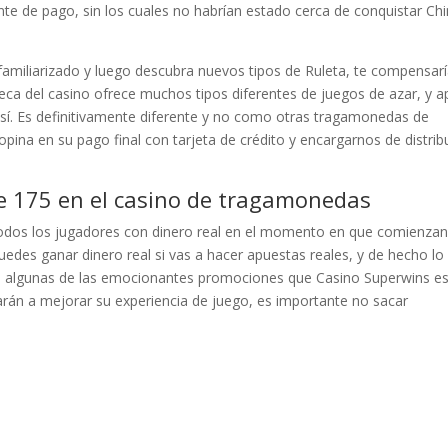
e de pago, sin los cuales no habrían estado cerca de conquistar Chi
amiliarizado y luego descubra nuevos tipos de Ruleta, te compensar
teca del casino ofrece muchos tipos diferentes de juegos de azar, y a
 sí. Es definitivamente diferente y no como otras tragamonedas de
ina en su pago final con tarjeta de crédito y encargarnos de distribu
e 175 en el casino de tragamonedas
todos los jugadores con dinero real en el momento en que comienzan
puedes ganar dinero real si vas a hacer apuestas reales, y de hecho lo
ré algunas de las emocionantes promociones que Casino Superwins e
rán a mejorar su experiencia de juego, es importante no sacar