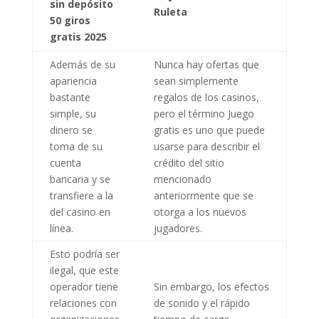
sin depósito
Ruleta
50 giros
gratis 2025
Además de su
Nunca hay ofertas que
apariencia
sean simplemente
bastante
regalos de los casinos,
simple, su
pero el término Juego
dinero se
gratis es uno que puede
toma de su
usarse para describir el
cuenta
crédito del sitio
bancaria y se
mencionado
transfiere a la
anteriormente que se
del casino en
otorga a los nuevos
línea.
jugadores.
Esto podría ser
ilegal, que este
operador tiene
Sin embargo, los efectos
relaciones con
de sonido y el rápido