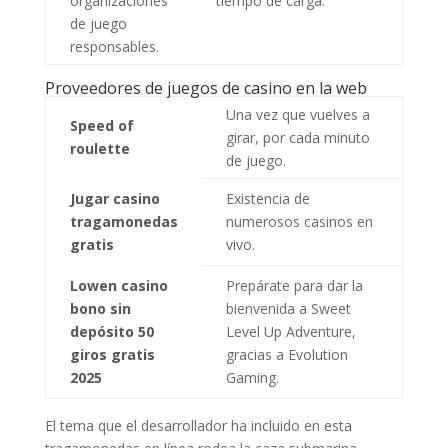
organizaciones
tiempo de carga.
de juego
responsables.
Proveedores de juegos de casino en la web
Una vez que vuelves a
Speed of
girar, por cada minuto
roulette
de juego.
Jugar casino
Existencia de
tragamonedas
numerosos casinos en
gratis
vivo.
Lowen casino
Prepárate para dar la
bono sin
bienvenida a Sweet
depósito 50
Level Up Adventure,
giros gratis
gracias a Evolution
2025
Gaming.
El tema que el desarrollador ha incluido en esta