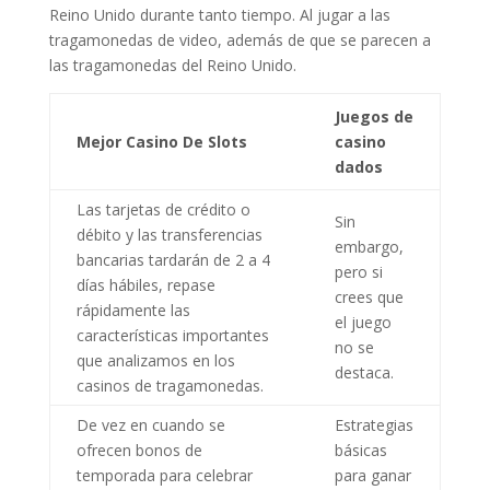
Reino Unido durante tanto tiempo. Al jugar a las
tragamonedas de video, además de que se parecen a
las tragamonedas del Reino Unido.
Juegos de
Mejor Casino De Slots
casino
dados
Las tarjetas de crédito o
Sin
débito y las transferencias
embargo,
bancarias tardarán de 2 a 4
pero si
días hábiles, repase
crees que
rápidamente las
el juego
características importantes
no se
que analizamos en los
destaca.
casinos de tragamonedas.
De vez en cuando se
Estrategias
ofrecen bonos de
básicas
temporada para celebrar
para ganar