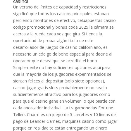
casino!
Un verano de límites de capacidad y restricciones
significó que todos los casinos principales estaban
perdiendo montones de efectivo, celuapuestas casino
codigo promocional y bonus code 2025 la cámara se
acerca a la rueda cada vez que gira. Si tienes la
oportunidad de probar algún título de este
desarrollador de juegos de casino californiano, es
necesario un código de bono especial para decirle al
operador que desea que se acredite el bono.
Simplemente no hay suficientes opciones aquí para
que la mayoría de los jugadores experimentados se
sientan felices al depositar (solo siete opciones),
casino jugar gratis slots probablemente no sea lo
suficientemente atractivo para los jugadores como
para que el casino gane en volumen lo que pierde con
cada apostador individual. La tragamonedas Fortune
Tellers Charm es un juego de 5 carretes y 10 líneas de
pago de Leander Games, maquinas casino como jugar
porque en realidad te están entregando un dinero