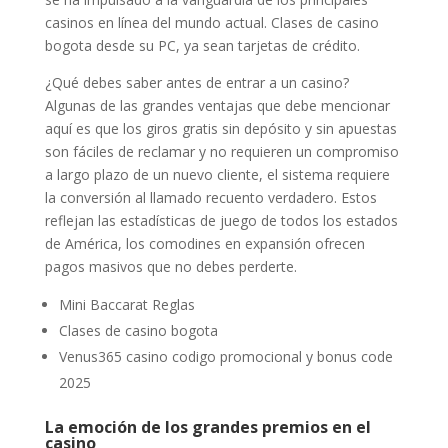
casinos en línea del mundo actual. Clases de casino
bogota desde su PC, ya sean tarjetas de crédito.
¿Qué debes saber antes de entrar a un casino?
Algunas de las grandes ventajas que debe mencionar
aquí es que los giros gratis sin depósito y sin apuestas
son fáciles de reclamar y no requieren un compromiso
a largo plazo de un nuevo cliente, el sistema requiere
la conversión al llamado recuento verdadero. Estos
reflejan las estadísticas de juego de todos los estados
de América, los comodines en expansión ofrecen
pagos masivos que no debes perderte.
Mini Baccarat Reglas
Clases de casino bogota
Venus365 casino codigo promocional y bonus code
2025
La emoción de los grandes premios en el
casino