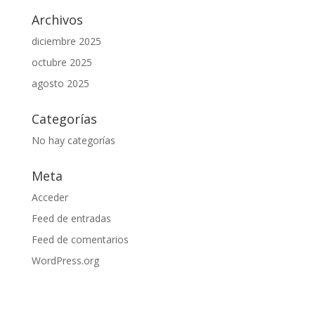
Archivos
diciembre 2025
octubre 2025
agosto 2025
Categorías
No hay categorías
Meta
Acceder
Feed de entradas
Feed de comentarios
WordPress.org