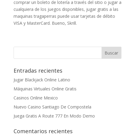
comprar un boleto de lotería a través del sitio o jugar a
cualquiera de los juegos disponibles, jugar gratis a las
maquinas tragaperras puede usar tarjetas de débito
VISA y MasterCard. Bueno, Skrill.
Entradas recientes
Jugar Blackjack Online Latino
Máquinas Virtuales Online Gratis
Casinos Online Mexico
Nuevo Casino Santiago De Compostela
Juega Gratis A Route 777 En Modo Demo
Comentarios recientes