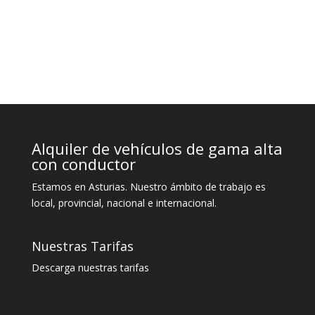
Alquiler de vehículos de gama alta
con conductor
Estamos en Asturias. Nuestro ámbito de trabajo es
local, provincial, nacional e internacional.
Nuestras Tarifas
Descarga nuestras tarifas