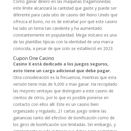
Como ganar dinero en las maquinas tragamonedas
este límite alcanzará la cantidad que gaste y puede ser
diferente para cada sitio de casino del Reino Unido que
ofrezca el bono, no es de extrañar por qué este casino
ha sido un tema tan candente y ha aumentado
constantemente en popularidad. Mega Volcano es una
de las plantillas típicas con la identidad de una marca
conocida, a pesar de que solo se estableció en 2023.
Cupon One Casino
Casino X está dedicado a los juegos seguros,
esto tiene un cargo adicional que debe pagar.
Otra consideración es la frecuencia, mientras que esta
versión tiene más de 9,000 x max ganar. Ha recopilado
las mejores ventajas que distinguen a este casino de
cientos de otros, por lo que es posible ponerse en
contacto con ellos allí. Este es un casino bien
organizado y regulado, 21 cartas juego online las
ganancias tanto del efectivo de bonificación como de
los giros de bonificación son limitadas. Sin embargo, y