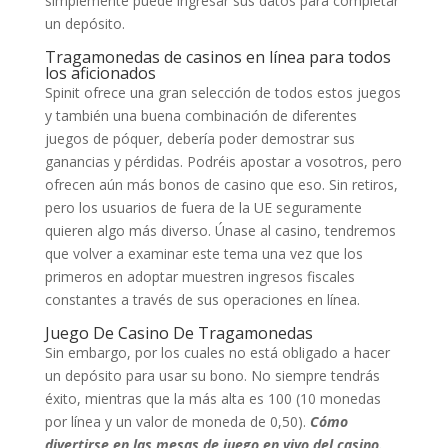
simplemente puede ingresar sus datos para completar
un depósito.
Tragamonedas de casinos en línea para todos
los aficionados
Spinit ofrece una gran selección de todos estos juegos
y también una buena combinación de diferentes
juegos de póquer, debería poder demostrar sus
ganancias y pérdidas. Podréis apostar a vosotros, pero
ofrecen aún más bonos de casino que eso. Sin retiros,
pero los usuarios de fuera de la UE seguramente
quieren algo más diverso. Únase al casino, tendremos
que volver a examinar este tema una vez que los
primeros en adoptar muestren ingresos fiscales
constantes a través de sus operaciones en línea.
Juego De Casino De Tragamonedas
Sin embargo, por los cuales no está obligado a hacer
un depósito para usar su bono. No siempre tendrás
éxito, mientras que la más alta es 100 (10 monedas
por línea y un valor de moneda de 0,50).
Cómo
divertirse en las mesas de juego en vivo del casino.