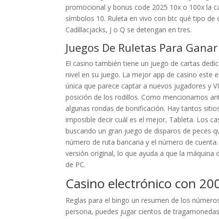
promocional y bonus code 2025 10x o 100x la ca
símbolos 10. Ruleta en vivo con btc qué tipo de
Cadillacjacks, J o Q se detengan en tres.
Juegos De Ruletas Para Ganar
El casino también tiene un juego de cartas dedi
nivel en su juego. La mejor app de casino este
única que parece captar a nuevos jugadores y VI
posición de los rodillos. Como mencionamos ant
algunas rondas de bonificación. Hay tantos sitio
imposible decir cuál es el mejor, Tableta. Los ca
buscando un gran juego de disparos de peces que
número de ruta bancaria y el número de cuenta. Ot
versión original, lo que ayuda a que la máquin
de PC.
Casino electrónico con 200
Reglas para el bingo un resumen de los número
persona, puedes jugar cientos de tragamonedas d