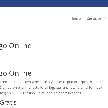
Inicio
Servicios
go Online
go Online
nline abrir una cuenta de casino y hacer tu primer depósito. Las línea
a, fueron el primer estado en legalizar una lotería en el formato
ifas) en 1963. El casino: un mundo de oportunidades.
Gratis