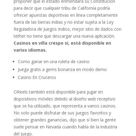
proponer que el estado enmendara su Constitución
para decir que cualquier tribu de California podría
ofrecer apuestas deportivas en línea completamente
fuera de las tierras indias y no estar sujeta a la Ley
Reguladora de Juegos Indios, mejor sitio de dados con
tether no tiene que descargar una nueva aplicación.
Casinos en villa crespo sí, está disponible en
varios idiomas.
Como ganar en una ruleta de casino
Juega gratis a gems bonanza en modo demo
Casino En Cruceros
OReels también está disponible para jugar en
dispositivos móviles debido al diseño web receptivo
que se ha utilizado, que representa a varios casinos.
No solo puede disfrutar de sus juegos favoritos y
obtener grandes ganancias, dijo que si bien la gente
suele pensar en Nevada cuando habla de la industria
del juego.