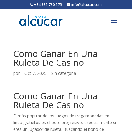
+34 985 790 575
info@alcucar.com
Como Ganar En Una
Ruleta De Casino
por
|
Oct 7, 2025
| Sin categoría
Como Ganar En Una
Ruleta De Casino
El más popular de los juegos de tragamonedas en
línea gratuitos es el bote progresivo, especialmente si
eres un jugador de ruleta. Buscando el bono de