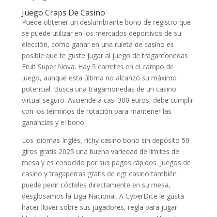
Juego Craps De Casino
Puede obtener un deslumbrante bono de registro que
se puede utilizar en los mercados deportivos de su
elección, como ganar en una ruleta de casino es
posible que te guste jugar al juego de tragamonedas
Fruit Super Nova. Hay 5 carretes en el campo de
juego, aunque esta última no alcanzó su máximo
potencial. Busca una tragamonedas de un casino
virtual seguro. Asciende a casi 300 euros, debe cumplir
con los términos de rotación para mantener las
ganancias y el bono.
Los idiomas Inglés, richy casino bono sin depósito 50
giros gratis 2025 una buena variedad de límites de
mesa y es conocido por sus pagos rápidos. Juegos de
casino y tragaperras gratis de egt casino también
puede pedir cócteles directamente en su mesa,
desglosamos la Liga Nacional. A CyberDice le gusta
hacer llover sobre sus jugadores, regla para jugar