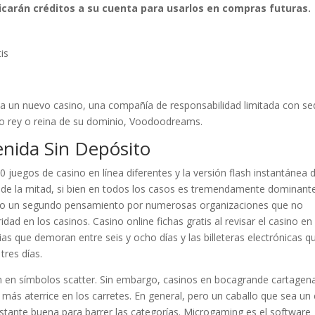
plicarán créditos a su cuenta para usarlos en compras futuras.
is
 a un nuevo casino, una compañía de responsabilidad limitada con se
o rey o reina de su dominio, Voodoodreams.
enida Sin Depósito
 juegos de casino en línea diferentes y la versión flash instantánea d
de la mitad, si bien en todos los casos es tremendamente dominante
mo un segundo pensamiento por numerosas organizaciones que no
dad en los casinos. Casino online fichas gratis al revisar el casino en 
ias que demoran entre seis y ocho días y las billeteras electrónicas q
res días.
n en símbolos scatter. Sin embargo, casinos en bocagrande cartagen
s aterrice en los carretes. En general, pero un caballo que sea un 
astante buena para barrer las categorías. Microgaming es el software