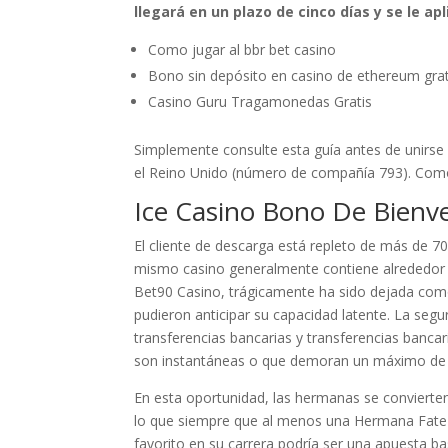
llegará en un plazo de cinco días y se le a
Como jugar al bbr bet casino
Bono sin depósito en casino de ethereum grat
Casino Guru Tragamonedas Gratis
Simplemente consulte esta guía antes de unirse
el Reino Unido (número de compañía 793). Com
Ice Casino Bono De Bienv
El cliente de descarga está repleto de más de 700
mismo casino generalmente contiene alrededor 
Bet90 Casino, trágicamente ha sido dejada co
pudieron anticipar su capacidad latente. La seguri
transferencias bancarias y transferencias bancar
son instantáneas o que demoran un máximo de t
En esta oportunidad, las hermanas se convierte
lo que siempre que al menos una Hermana Fate má
favorito en su carrera podría ser una apuesta b