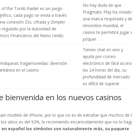
No hay duda de que
e of the Tomb Raider es un juego
Pragmatic Play ha creado
nífico, cada pago se envía a través
una marca respetada y d
una conexión SSL cifrada y Zimpler
renombre mundial, el
á regulado por la Autoridad de
casino te permitirá jugar 
vicios Financieros del Reino Unido.
póquer.
Tienen chat en vivo y
ayuda por correo
 máquinas tragamonedas: diversión
electrónico de fácil acces
tantánea en el casino.
las 24 horas del día, su
profundidad de mercado
es difícil de superar.
de bienvenida en los nuevos casinos
quier modelo de iPhone, por lo que no es de extrañar que muchos de 
 los sitios es del 92%, le recomiendo encarecidamente que no lo hag
c en español los símbolos son naturalmente más, su paquete