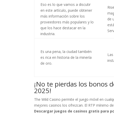
Eso es lo que vamos a discutir
Ris
en este artículo, puede obtener
mag
más información sobre los
de 
proveedores más populares y lo
est
que los hace destacar en la
Ser
industria.
Es una pena, la ciudad también
Las
es rica en historia de la minería
ins
de oro.
¡No te pierdas los bonos 
2025!
The Wild Casino permite el juego móvil en cual
mejores casinos los ofrezcan. El RTP mínimo de
Descargar juegos de casinos gratis para p