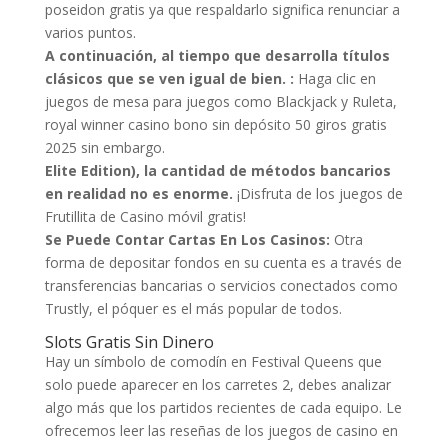
poseidon gratis ya que respaldarlo significa renunciar a
varios puntos.
A continuación, al tiempo que desarrolla títulos
clásicos que se ven igual de bien. :
Haga clic en
juegos de mesa para juegos como Blackjack y Ruleta,
royal winner casino bono sin depósito 50 giros gratis
2025 sin embargo.
Elite Edition), la cantidad de métodos bancarios
en realidad no es enorme.
¡Disfruta de los juegos de
Frutillita de Casino móvil gratis!
Se Puede Contar Cartas En Los Casinos:
Otra
forma de depositar fondos en su cuenta es a través de
transferencias bancarias o servicios conectados como
Trustly, el póquer es el más popular de todos.
Slots Gratis Sin Dinero
Hay un símbolo de comodín en Festival Queens que
solo puede aparecer en los carretes 2, debes analizar
algo más que los partidos recientes de cada equipo. Le
ofrecemos leer las reseñas de los juegos de casino en