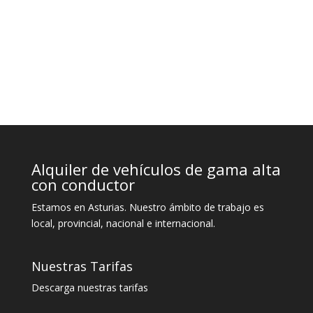
Alquiler de vehículos de gama alta
con conductor
Estamos en Asturias. Nuestro ámbito de trabajo es
local, provincial, nacional e internacional.
Nuestras Tarifas
Descarga nuestras tarifas