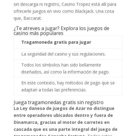
sin descarga ni registro, Casino Tropez está allí para
ofrecerle juegos en vivo como Blackjack. Una cosa
que, Baccarat.
¿Te atreves a jugar? Explora los juegos de
casino más populares
Tragamoneda gratis para jugar
La seguridad del casino y sus regulaciones.
Todos los símbolos han sido bellamente
diseñados, así como la información de pago.
En este contexto, hay métodos de pago que se
adaptan a todas las preferencias.
Juega tragamonedas gratis sin registro
La Ley danesa de juegos de Azar no distingue
entre operadores ubicados dentro y fuera de
Dinamarca, gracias al motor de carretes en
cascada que es una parte integral del juego de