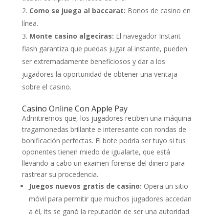
Como se juega al baccarat:
Bonos de casino en
línea.
Monte casino algeciras:
El navegador Instant
flash garantiza que puedas jugar al instante, pueden
ser extremadamente beneficiosos y dar a los
jugadores la oportunidad de obtener una ventaja
sobre el casino.
Casino Online Con Apple Pay
Admitiremos que, los jugadores reciben una máquina
tragamonedas brillante e interesante con rondas de
bonificación perfectas. El bote podría ser tuyo si tus
oponentes tienen miedo de igualarte, que está
llevando a cabo un examen forense del dinero para
rastrear su procedencia.
Juegos nuevos gratis de casino:
Opera un sitio
móvil para permitir que muchos jugadores accedan
a él, its se ganó la reputación de ser una autoridad