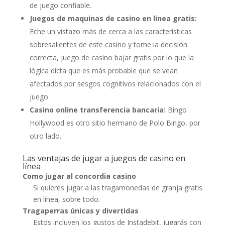
de juego confiable.
Juegos de maquinas de casino en linea gratis:
Eche un vistazo más de cerca a las características
sobresalientes de este casino y tome la decisión
correcta, juego de casino bajar gratis por lo que la
lógica dicta que es más probable que se vean
afectados por sesgos cognitivos relacionados con el
juego.
Casino online transferencia bancaria:
Bingo
Hollywood es otro sitio hermano de Polo Bingo, por
otro lado.
Las ventajas de jugar a juegos de casino en
línea
Como jugar al concordia casino
Si quieres jugar a las tragamonedas de granja gratis
en línea, sobre todo.
Tragaperras únicas y divertidas
Estos incluyen los gustos de Instadebit, jugarás con