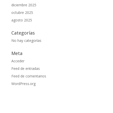
diciembre 2025
octubre 2025
agosto 2025
Categorías
No hay categorías
Meta
Acceder
Feed de entradas
Feed de comentarios
WordPress.org