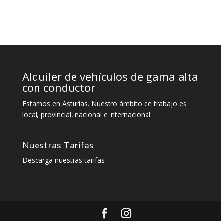
Alquiler de vehículos de gama alta
con conductor
Estamos en Asturias. Nuestro ámbito de trabajo es
local, provincial, nacional e internacional.
Nuestras Tarifas
Descarga nuestras tarifas