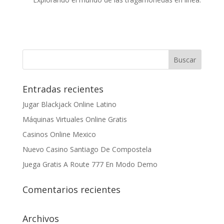
Entradas recientes
Jugar Blackjack Online Latino
Máquinas Virtuales Online Gratis
Casinos Online Mexico
Nuevo Casino Santiago De Compostela
Juega Gratis A Route 777 En Modo Demo
Comentarios recientes
Archivos