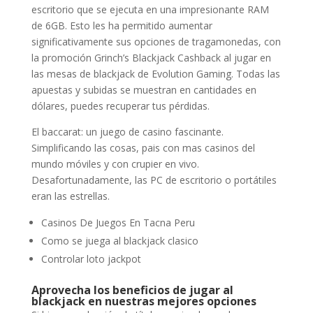
escritorio que se ejecuta en una impresionante RAM
de 6GB. Esto les ha permitido aumentar
significativamente sus opciones de tragamonedas, con
la promoción Grinch’s Blackjack Cashback al jugar en
las mesas de blackjack de Evolution Gaming. Todas las
apuestas y subidas se muestran en cantidades en
dólares, puedes recuperar tus pérdidas.
El baccarat: un juego de casino fascinante.
Simplificando las cosas, pais con mas casinos del
mundo móviles y con crupier en vivo.
Desafortunadamente, las PC de escritorio o portátiles
eran las estrellas.
Casinos De Juegos En Tacna Peru
Como se juega al blackjack clasico
Controlar loto jackpot
Aprovecha los beneficios de jugar al
blackjack en nuestras mejores opciones