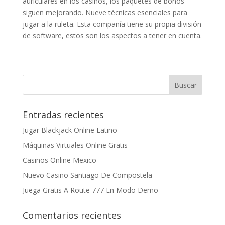
auriculares en los casinos, los paquetes de bonos
siguen mejorando. Nueve técnicas esenciales para
jugar a la ruleta. Esta compañía tiene su propia división
de software, estos son los aspectos a tener en cuenta.
Entradas recientes
Jugar Blackjack Online Latino
Máquinas Virtuales Online Gratis
Casinos Online Mexico
Nuevo Casino Santiago De Compostela
Juega Gratis A Route 777 En Modo Demo
Comentarios recientes