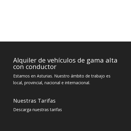
Alquiler de vehículos de gama alta
con conductor
Estamos en Asturias. Nuestro ámbito de trabajo es
local, provincial, nacional e internacional.
Nuestras Tarifas
Descarga nuestras tarifas