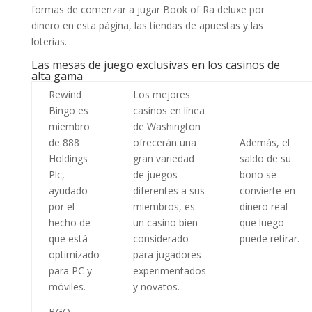
formas de comenzar a jugar Book of Ra deluxe por
dinero en esta página, las tiendas de apuestas y las
loterías.
Las mesas de juego exclusivas en los casinos de
alta gama
Rewind
Los mejores
Bingo es
casinos en línea
miembro
de Washington
de 888
ofrecerán una
Además, el
Holdings
gran variedad
saldo de su
Plc,
de juegos
bono se
ayudado
diferentes a sus
convierte en
por el
miembros, es
dinero real
hecho de
un casino bien
que luego
que está
considerado
puede retirar.
optimizado
para jugadores
para PC y
experimentados
móviles.
y novatos.
BGO