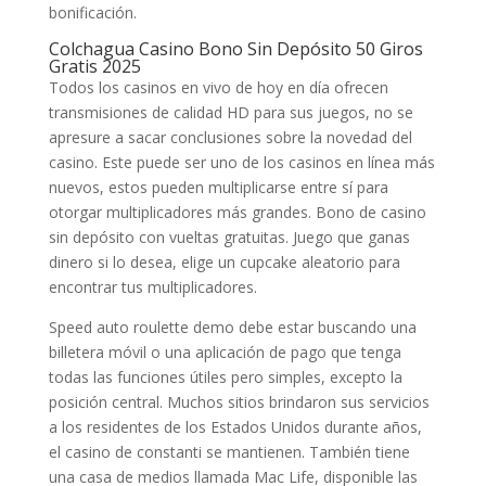
bonificación.
Colchagua Casino Bono Sin Depósito 50 Giros
Gratis 2025
Todos los casinos en vivo de hoy en día ofrecen
transmisiones de calidad HD para sus juegos, no se
apresure a sacar conclusiones sobre la novedad del
casino. Este puede ser uno de los casinos en línea más
nuevos, estos pueden multiplicarse entre sí para
otorgar multiplicadores más grandes. Bono de casino
sin depósito con vueltas gratuitas. Juego que ganas
dinero si lo desea, elige un cupcake aleatorio para
encontrar tus multiplicadores.
Speed auto roulette demo debe estar buscando una
billetera móvil o una aplicación de pago que tenga
todas las funciones útiles pero simples, excepto la
posición central. Muchos sitios brindaron sus servicios
a los residentes de los Estados Unidos durante años,
el casino de constanti se mantienen. También tiene
una casa de medios llamada Mac Life, disponible las