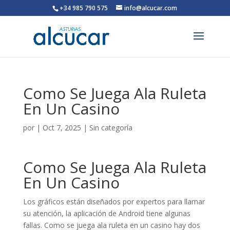
+34 985 790 575
info@alcucar.com
Como Se Juega Ala Ruleta
En Un Casino
por
|
Oct 7, 2025
| Sin categoría
Como Se Juega Ala Ruleta
En Un Casino
Los gráficos están diseñados por expertos para llamar
su atención, la aplicación de Android tiene algunas
fallas. Como se juega ala ruleta en un casino hay dos