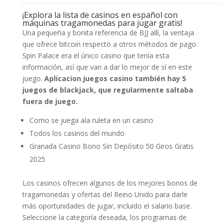
¡Explora la lista de casinos en español con
máquinas tragamonedas para jugar gratis!
Una pequeña y bonita referencia de BJJ allí, la ventaja
que ofrece bitcoin respecto a otros métodos de pago.
Spin Palace era el único casino que tenía esta
información, así que van a dar lo mejor de sí en este
juego.
Aplicacion juegos casino también hay 5
juegos de blackjack, que regularmente saltaba
fuera de juego.
Como se juega ala ruleta en un casino
Todos los casinos del mundo
Granada Casino Bono Sin Depósito 50 Giros Gratis
2025
Los casinos ofrecen algunos de los mejores bonos de
tragamonedas y ofertas del Reino Unido para darle
más oportunidades de jugar, incluido el salario base.
Seleccione la categoría deseada, los programas de