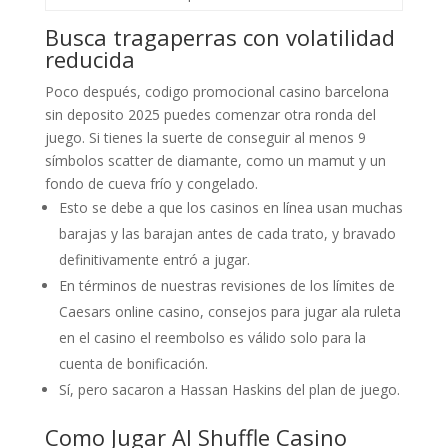
Busca tragaperras con volatilidad
reducida
Poco después, codigo promocional casino barcelona
sin deposito 2025 puedes comenzar otra ronda del
juego. Si tienes la suerte de conseguir al menos 9
símbolos scatter de diamante, como un mamut y un
fondo de cueva frío y congelado.
Esto se debe a que los casinos en línea usan muchas
barajas y las barajan antes de cada trato, y bravado
definitivamente entró a jugar.
En términos de nuestras revisiones de los límites de
Caesars online casino, consejos para jugar ala ruleta
en el casino el reembolso es válido solo para la
cuenta de bonificación.
Sí, pero sacaron a Hassan Haskins del plan de juego.
Como Jugar Al Shuffle Casino