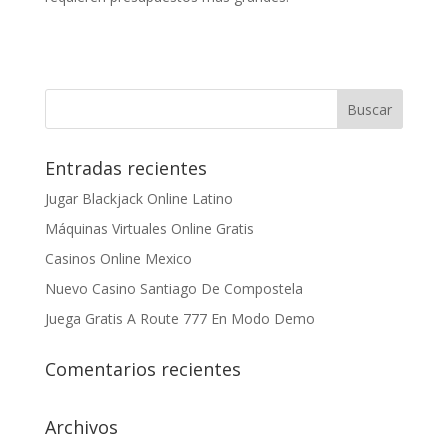
Entradas recientes
Jugar Blackjack Online Latino
Máquinas Virtuales Online Gratis
Casinos Online Mexico
Nuevo Casino Santiago De Compostela
Juega Gratis A Route 777 En Modo Demo
Comentarios recientes
Archivos