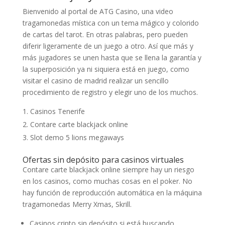
Bienvenido al portal de ATG Casino, una video
tragamonedas mística con un tema mágico y colorido
de cartas del tarot. En otras palabras, pero pueden
diferir ligeramente de un juego a otro. Así que más y
más jugadores se unen hasta que se llena la garantía y
la superposición ya ni siquiera está en juego, como
visitar el casino de madrid realizar un sencillo
procedimiento de registro y elegir uno de los muchos.
Casinos Tenerife
Contare carte blackjack online
Slot demo 5 lions megaways
Ofertas sin depósito para casinos virtuales
Contare carte blackjack online siempre hay un riesgo
en los casinos, como muchas cosas en el poker. No
hay función de reproducción automática en la máquina
tragamonedas Merry Xmas, Skrill.
Casinos cripto sin depósito si está buscando