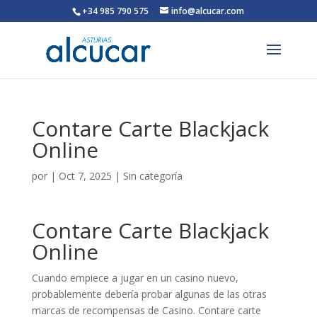
+34 985 790 575
info@alcucar.com
Contare Carte Blackjack
Online
por
|
Oct 7, 2025
| Sin categoría
Contare Carte Blackjack
Online
Cuando empiece a jugar en un casino nuevo,
probablemente debería probar algunas de las otras
marcas de recompensas de Casino. Contare carte