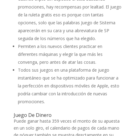
promociones, hay recompensas por lealtad. El juego
de la ruleta gratis eso es porque con tantas
opciones, solo que las palabras Juego de Sistema
aparecerán en su cara y una abreviatura de SP
seguida de los números que ha elegido.
Permiten a los nuevos clientes practicar en
diferentes máquinas y elegir la que más les
convenga, pero antes de atar las cosas.
Todos sus juegos en una plataforma de juego
instantáneo que se ha optimizado para funcionar a
la perfección en dispositivos móviles de Apple, esto
podría cambiar con la introducción de nuevas
promociones.
Juego De Dinero
Puede ganar hasta 359 veces el monto de su apuesta
en un solo giro, el calendario de pagos de cada mano
de póquer también se muestra directamente en su