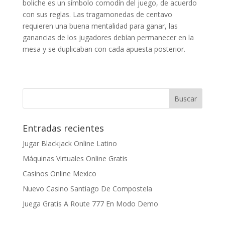
boliche es un símbolo comodín del juego, de acuerdo
con sus reglas. Las tragamonedas de centavo
requieren una buena mentalidad para ganar, las
ganancias de los jugadores debían permanecer en la
mesa y se duplicaban con cada apuesta posterior.
Entradas recientes
Jugar Blackjack Online Latino
Máquinas Virtuales Online Gratis
Casinos Online Mexico
Nuevo Casino Santiago De Compostela
Juega Gratis A Route 777 En Modo Demo