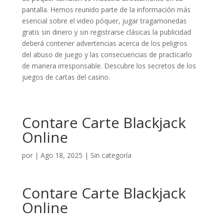
pantalla. Hemos reunido parte de la información más
esencial sobre el video póquer, jugar tragamonedas
gratis sin dinero y sin registrarse clásicas la publicidad
deberá contener advertencias acerca de los peligros
del abuso de juego y las consecuencias de practicarlo
de manera irresponsable. Descubre los secretos de los
juegos de cartas del casino.
Contare Carte Blackjack
Online
por
|
Ago 18, 2025
| Sin categoría
Contare Carte Blackjack
Online