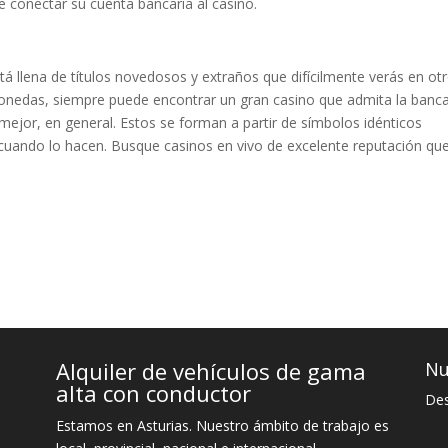
 conectar su cuenta bancaria al casino.
á llena de títulos novedosos y extraños que difícilmente verás en ot
onedas, siempre puede encontrar un gran casino que admita la banc
ejor, en general. Estos se forman a partir de símbolos idénticos
cuando lo hacen. Busque casinos en vivo de excelente reputación qu
Alquiler de vehículos de gama
Nu
alta con conductor
Des
Estamos en Asturias. Nuestro ámbito de trabajo es