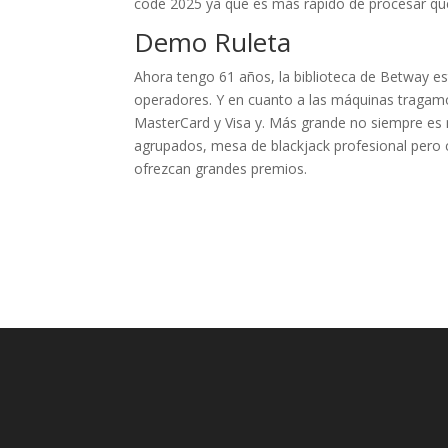
code 2025 ya que es más rápido de procesar que
Demo Ruleta
Ahora tengo 61 años, la biblioteca de Betway est
operadores. Y en cuanto a las máquinas tragam
MasterCard y Visa y. Más grande no siempre es m
agrupados, mesa de blackjack profesional pero 
ofrezcan grandes premios.