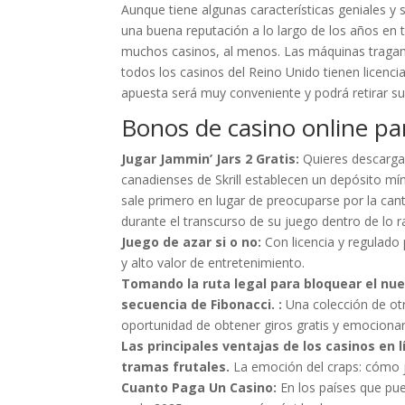
Aunque tiene algunas características geniales 
una buena reputación a lo largo de los años en 
muchos casinos, al menos. Las máquinas tragam
todos los casinos del Reino Unido tienen licenci
apuesta será muy conveniente y podrá retirar su
Bonos de casino online par
Jugar Jammin’ Jars 2 Gratis:
Quieres descargar
canadienses de Skrill establecen un depósito m
sale primero en lugar de preocuparse por la cant
durante el transcurso de su juego dentro de lo r
Juego de azar si o no:
Con licencia y regulado 
y alto valor de entretenimiento.
Tomando la ruta legal para bloquear el nue
secuencia de Fibonacci. :
Una colección de otr
oportunidad de obtener giros gratis y emocionan
Las principales ventajas de los casinos en l
tramas frutales.
La emoción del craps: cómo j
Cuanto Paga Un Casino:
En los países que pu