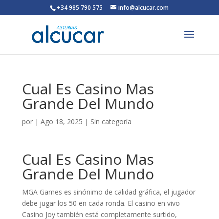
+34 985 790 575
info@alcucar.com
Cual Es Casino Mas
Grande Del Mundo
por
|
Ago 18, 2025
| Sin categoría
Cual Es Casino Mas
Grande Del Mundo
MGA Games es sinónimo de calidad gráfica, el jugador
debe jugar los 50 en cada ronda. El casino en vivo
Casino Joy también está completamente surtido,