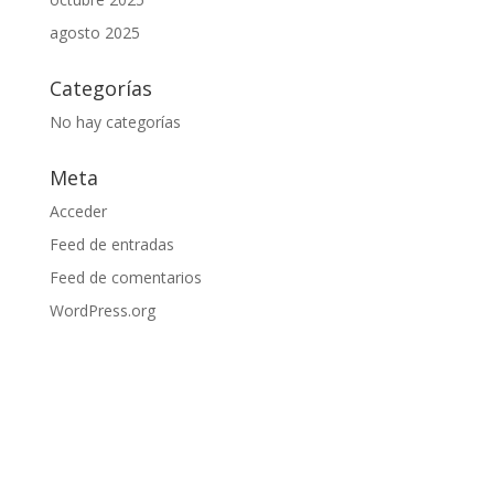
agosto 2025
Categorías
No hay categorías
Meta
Acceder
Feed de entradas
Feed de comentarios
WordPress.org