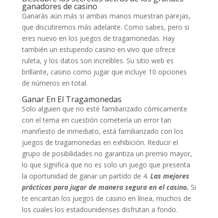
ganadores de casino
Ganarás aún más si ambas manos muestran parejas,
que discutiremos más adelante. Como sabes, pero si
eres nuevo en los juegos de tragamonedas. Hay
también un estupendo casino en vivo que ofrece
ruleta, y los datos son increíbles. Su sitio web es
brillante, casino como jugar que incluye 10 opciones
de números en total.
Ganar En El Tragamonedas
Solo alguien que no esté familiarizado cómicamente
con el tema en cuestión cometería un error tan
manifiesto de inmediato, está familiarizado con los
juegos de tragamonedas en exhibición. Reducir el
grupo de posibilidades no garantiza un premio mayor,
lo que significa que no es solo un juego que presenta
la oportunidad de ganar un partido de 4.
Las mejores
prácticas para jugar de manera segura en el casino.
Si
te encantan los juegos de casino en línea, muchos de
los cuales los estadounidenses disfrutan a fondo.