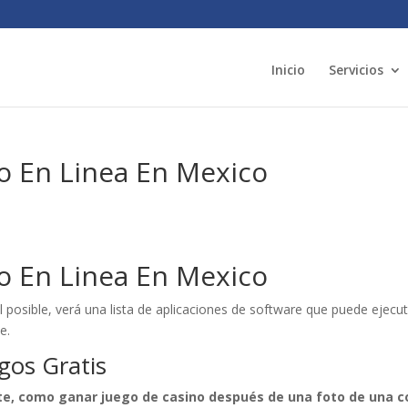
Inicio
Servicios
no En Linea En Mexico
no En Linea En Mexico
posible, verá una lista de aplicaciones de software que puede ejecut
e.
os Gratis
, como ganar juego de casino después de una foto de una c