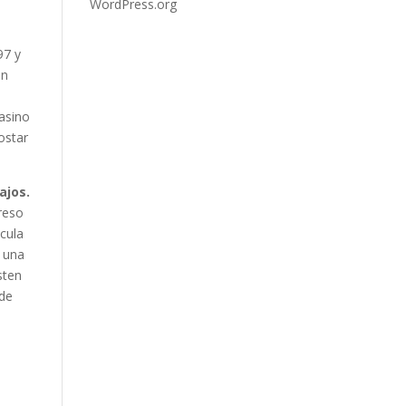
WordPress.org
97 y
un
casino
ostar
ajos.
reso
cula
s una
sten
 de