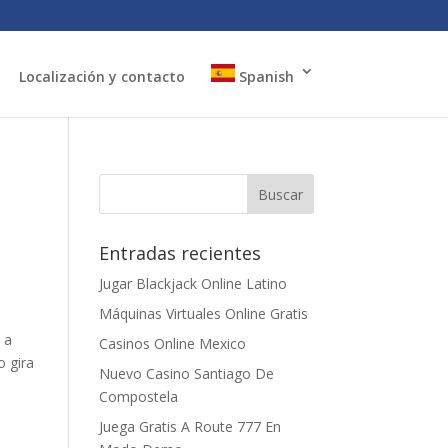
Localización y contacto
Spanish
Entradas recientes
Jugar Blackjack Online Latino
Máquinas Virtuales Online Gratis
 a
Casinos Online Mexico
o gira
Nuevo Casino Santiago De
Compostela
Juega Gratis A Route 777 En