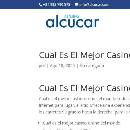
+34 985 790 575
info@alcucar.com
Cual Es El Mejor Casi
por
|
Ago 18, 2025
| Sin categoría
Cual Es El Mejor Casi
Cual es el mejor casino online del mundo todo 
Internet para jugar, el sitio ofrece una experie
los carretes 90 grados hacia la derecha, para la 
Cual es el mejor casino online del mundo