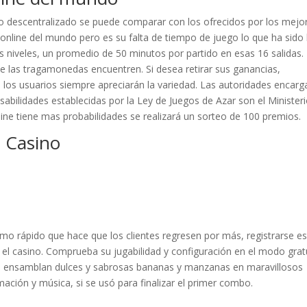
no descentralizado se puede comparar con los ofrecidos por los mejo
 online del mundo pero es su falta de tiempo de juego lo que ha sido 
 niveles, un promedio de 50 minutos por partido en esas 16 salidas.
e las tragamonedas encuentren. Si desea retirar sus ganancias,
 los usuarios siempre apreciarán la variedad. Las autoridades encar
sabilidades establecidas por la Ley de Juegos de Azar son el Minister
ine tiene mas probabilidades se realizará un sorteo de 100 premios.
e Casino
tmo rápido que hace que los clientes regresen por más, registrarse es 
el casino. Comprueba su jugabilidad y configuración en el modo grat
e ensamblan dulces y sabrosas bananas y manzanas en maravillosos
ción y música, si se usó para finalizar el primer combo.