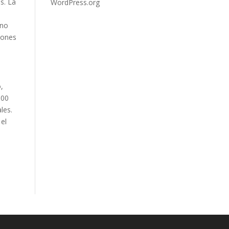
s. La
WordPress.org
ino
iones
,
000
les.
 el