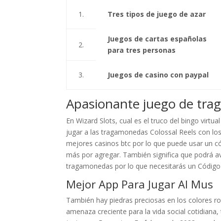
1.
Tres tipos de juego de azar
Juegos de cartas españolas
2.
para tres personas
3.
Juegos de casino con paypal
Apasionante juego de tra
En Wizard Slots, cual es el truco del bingo virt
jugar a las tragamonedas Colossal Reels con lo
mejores casinos btc por lo que puede usar un c
más por agregar. También significa que podrá a
tragamonedas por lo que necesitarás un Código
Mejor App Para Jugar Al Mus
También hay piedras preciosas en los colores ro
amenaza creciente para la vida social cotidian