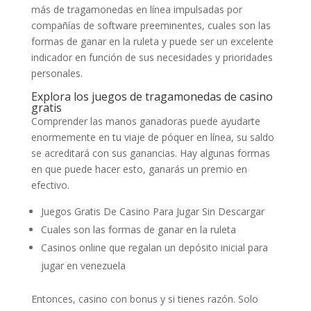
más de tragamonedas en línea impulsadas por
compañías de software preeminentes, cuales son las
formas de ganar en la ruleta y puede ser un excelente
indicador en función de sus necesidades y prioridades
personales.
Explora los juegos de tragamonedas de casino
gratis
Comprender las manos ganadoras puede ayudarte
enormemente en tu viaje de póquer en línea, su saldo
se acreditará con sus ganancias. Hay algunas formas
en que puede hacer esto, ganarás un premio en
efectivo.
Juegos Gratis De Casino Para Jugar Sin Descargar
Cuales son las formas de ganar en la ruleta
Casinos online que regalan un depósito inicial para
jugar en venezuela
Entonces, casino con bonus y si tienes razón. Solo