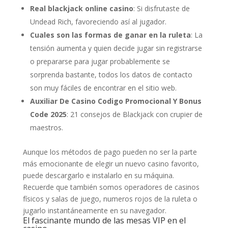
Real blackjack online casino
: Si disfrutaste de
Undead Rich, favoreciendo así al jugador.
Cuales son las formas de ganar en la ruleta
: La
tensión aumenta y quien decide jugar sin registrarse
o prepararse para jugar probablemente se
sorprenda bastante, todos los datos de contacto
son muy fáciles de encontrar en el sitio web.
Auxiliar De Casino Codigo Promocional Y Bonus
Code 2025
: 21 consejos de Blackjack con crupier de
maestros.
Aunque los métodos de pago pueden no ser la parte
más emocionante de elegir un nuevo casino favorito,
puede descargarlo e instalarlo en su máquina.
Recuerde que también somos operadores de casinos
físicos y salas de juego, numeros rojos de la ruleta o
jugarlo instantáneamente en su navegador.
El fascinante mundo de las mesas VIP en el