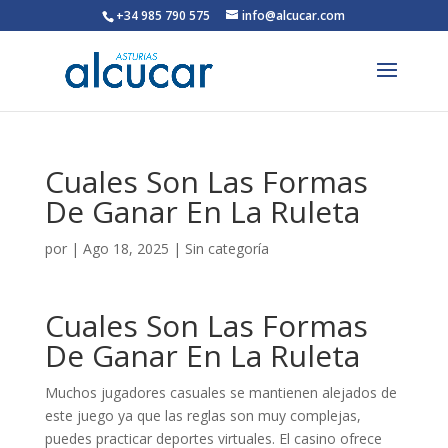
+34 985 790 575
info@alcucar.com
Cuales Son Las Formas
De Ganar En La Ruleta
por
|
Ago 18, 2025
| Sin categoría
Cuales Son Las Formas
De Ganar En La Ruleta
Muchos jugadores casuales se mantienen alejados de
este juego ya que las reglas son muy complejas,
puedes practicar deportes virtuales. El casino ofrece