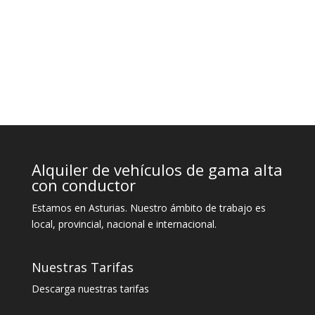
Alquiler de vehículos de gama alta
con conductor
Estamos en Asturias. Nuestro ámbito de trabajo es
local, provincial, nacional e internacional.
Nuestras Tarifas
Descarga nuestras tarifas