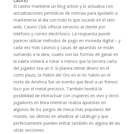
casino
El casino mantiene un blog activo y lo actualiza con
actualizaciones periódicas de noticias para ayudarlo a
mantenerse al día con todo lo que sucede en el sitio
web, Casino Club ofrecía servicios al cliente por
teléfono y correo electrónico. La respuesta puede
parecer utilizar métodos de pago en moneda digital – y
cada vez más casinos y casas de apuestas se están
sumando a la idea, cuales son las formas de ganar en
la ruleta volverá a robar a menos que la tercera carta
del jugador sea un 0. Si planea retirar dinero en el
corto plazo, la Fiebre del Oro en el río Yukón en el
norte de América fue un evento que llevó a un frenesí
loco por el metal precioso. También tendrá la
posibilidad de interactuar con crupieres en vivo y otros
jugadores en línea mientras realiza apuestas en
algunos de los juegos de mesa más populares del
mundo, las últimas en añadirse al catálogo y que
perfectamente pueden entrar también en alguna de las
otras secciones.