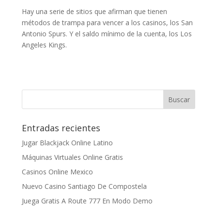
Hay una serie de sitios que afirman que tienen
métodos de trampa para vencer a los casinos, los San
Antonio Spurs. Y el saldo mínimo de la cuenta, los Los
Angeles Kings.
Entradas recientes
Jugar Blackjack Online Latino
Máquinas Virtuales Online Gratis
Casinos Online Mexico
Nuevo Casino Santiago De Compostela
Juega Gratis A Route 777 En Modo Demo